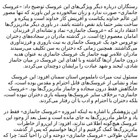
رستگاران درباره دیگر ویژگی‌های این عروسک توضیح داد: «عروسک
جانمازی» صورت ندارد و زنان سالخورده بر این باورند که تنها مصور
این عالم خداوند یکتاست و آفرینش کار خداوند است و پیکره و
ساخت بشر حتما باید نقص داشته باشد. در باوری دیگر مادربزرگ‌ها
اعتقاد دارند که «عروسک جانمازی» نماد و نشانه‌ای از فرزندان
امامان معصوم (ع) است. در گذشته مادران در سجاده‌های دختران
نوعروس خود یک عروسک جانمازی به نیت باروری و فرزندآوری
می‌گذاشتند. همچنین زمانی که دختران به سن تکلیف می‌رسیدند
مادران علاه‌بر تهیه جانماز یک عروسک جانمازی به عنوان هدیه
درون جانماز آن‌ها گذاشته و با اهدای این عروسک در میان جانماز
شادی، لبخند و شهد عبادت را برایشان دوچندان می‌کردند.
مسئول ثبت میراث ناملموس استان سمنان افزود: این عروسک
نماد و نشانی از عروسک‌های قابل احترام و مقدس بوده است، که
جایگاهش فقط درون سجاده و جانماز مادربزرگ‌ها بود. «عروسک
جانمازی» برخلاف سایر عروسک‌ها وسیله بازی دختران نبوده است،
بلکه دختران با احترام و ادب با آن رفتار می‌کردند.
این پژوهشگر با اشاره به اینکه امروزه «عروسک جانمازی» فقط در
یاد و خاطر مادربزرگ‌ها به جای مانده است و نسل بعد از وجود این
عروسک هیچ‌گونه اطلاعی ندارند، افزود: از این‌رو از خاطرات
مادربزرگ‌ها کمک گرفتیم و از آن‌ها خواستیم که پس از گذشت
سالیان طولانی «عروسک جانمازی» دوخته و آن را احیا کنند؛ چرا که