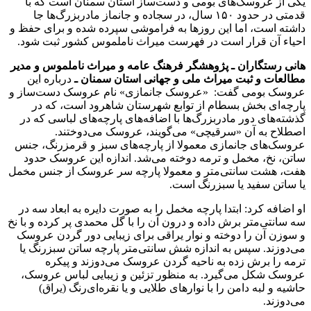
یکی از عروسک‌های بومی و دست‌ساز استان سمنان است که با
قدمتی در حدود ۱۵۰ سال، در سجاده و جانماز مادربزرگ‌ها جا
داشته است، اما این روزها به فراموشی سپرده شده و برای حفظ و
احیاء آن قرار است در فهرست میراث ناملموس کشور ثبت شود.
هانی رستگاران ـ پژوهشگر فرهنگ عامه و میراث ناملموس و مدیر
مطالعات و ثبت میراث ملی و جهانی استان سمنان ـ
درباره این
عروسک بومی گفت: «عروسک جانمازی» نام عروسک دست‌ساز و
پارچه‌ای بخش بسطام از توابع شهرستان شاهرود است، که در
گذشته‌های دور مادربزرگ‌ها با اضافه‌های پارچه‌های لباسی که در
اصطلاح به آن «سرقیچی» می‌گویند، عروسک می‌دوختند.
عروسک‌های جانمازی معمولا از پارچه‌های سبز و قرمزرنگ، جنس
ساتن، نخ، مخمل و ترمه دوخته می‌شد. اندازه این عروسک حدود
هفت، هشت سانتی‌متر و معمولا پارچه سر عروسک از جنس مخمل
یا ساتن سفید یا سبزرنگ است.
او اضافه کرد: ابتدا پارچه مخمل را به صورت دایره به ابعاد سه در
سه سانتی‌متر برش داده و درون آن را با گل محمدی پر کرده و با نخ
و سوزن آن را دوخته و نوار یراقی برای زیبایی دور گردن عروسک
می‌دوزند. سپس به اندازه شش سانتی‌متر پارچه ساتن سبزرنگ یا
ترمه را برش زده به ناحیه گردن عروسک می‌دوزند و پیکره
عروسک شکل می‌گیرد. به منظور تزئین و زیبایی لباس عروسک،
حاشیه و لبه دامن را با نوارهای طلایی و یا نقره‌ای‌رنگ (یراق)
می‌دوزند.