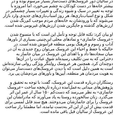
در سالیان دور عروسک‌های دست‌ساز بسیار مرسوم بوده و در
بیشتر خانه‌ها در دست کودکان به چشم می‌خورد، اما امروزه با
توجه به تغییر در سبک و شیوه زندگی و تغییرات بسیار چشمگیر در
شکل و نوع اسباب‌بازی‌ها، هر روز اسباب‌بازی‌های جدیدی وارد بازار
می‌شوند که با ورودشان به خانه‌های مردم موجب کم‌رنگ شدن
ارزش‌های گذشته و جایگزین شدن ارزش‌های غیربومی شده است.
او بیان کرد: نکته قابل توجه و تأمل این است که با منسوخ شدن
«عروسک جانمازی» و نمادهای محلی این‌چنینی بسیاری از باورها،
آداب و رسوم و فرهنگ بومی منطقه فراموش شده است. در
حالیکه با حفظ و احیاء این عروسک می‌توان روح جدیدی به آن در
میان سجاده‌ها داد و با اهدای این عروسک در میان جانماز به
دخترانی که به سن تکلیف رسیده‌اند شوق عبادت را در آن‌ها
دوچندان کرد. همچنین هر عروسک روایتگر ویژگی روانی سازنده‌اش
است به همین دلیل است که با دیدن عروسک‌های دست‌ساز می‌توان
به هویت مردمان هر منطقه، آیین‌ها و باورهای مردم‌شان پی برد.
رستگاران درباره قدمت این عروسک، گفت: با توجه به تحقیق‌ و
پژوهش‌های میدانی به‌عمل‌آمده درباره تاریخچه ساخت «عروسک
جانمازی» به نظر می‌رسد که دست‌کم ۱۵۰ سال از عمر این اثر
می‌گذرد. زنان سالخورده روستا به یاد می‌آورند که مادرانشان این
عروسک را برای جانمازشان می‌دوختند. هیچ سند قابل لمسی برای
قدمت بیش از این از این اثر به‌دست نیامده، اما مطمئنا راز ساخت
این عروسک از سالیان قبل باقی مانده است.