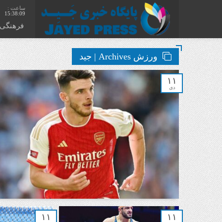
15:38:10
فرهنگی
ورزش Archives | جید
۱۱
دی
۱۱
۱۱