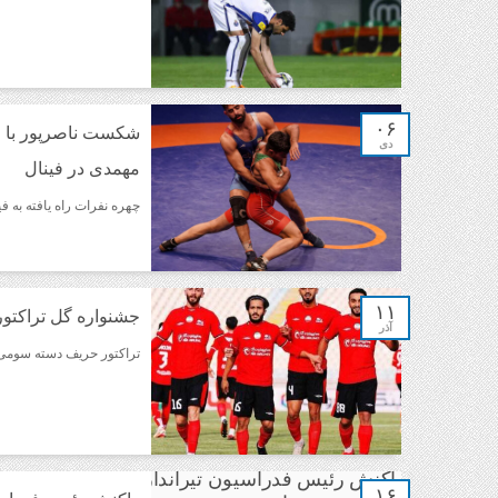
۰۶
شکست ناصرپور با صو
دی
مهمدی در فینال
چهره نفرات راه یافته به فینال ۵ وزن نخست کشتی فرنگی قهرمانی کشو
۱۱
جشنواره گل تراکتو
آذر
تراکتور حریف دسته سومی 
۱۶