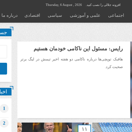
افزونه جلالی را نصب کنید.
Thursday, 6 August , 2026
اجتماعی
علمی و آموزشی
سیاسی
اقتصادی
درباره ما
جست
رایس: مسئول این ناکامی خودمان هستیم
هافبک توپچی‌ها درباره ناکامی دو هفته اخیر تیمش در لیگ برتر
صحبت کرد.
اخبا
1
2
۱۱