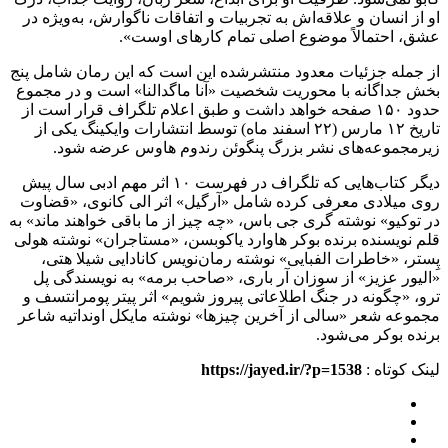
او از انسان و علاقه‌اش به تجربیات و اتفاقات ناگوارش، به‌ویژه در
عشق، احتمالاً موضوع اصلی تمام کارهای اوست».
از جمله جزئیات معدود منتشرشده این است که این رمان شامل پنج
بخش جداگانه با محوریت شخصیت «آنا ماگدالنا» است و در مجموع
حدود ۱۵۰ صفحه خواهد داشت و طبق اعلام تلگراف قرار است از
تاریخ ۱۲ مارس (۲۲ اسفند ماه) توسط انتشارات وایکینگ یکی از
زیرمجموعه‌های نشر بزرگ پنگوئن رندوم هاوس عرضه شود.
دیگر کتاب‌هایی که تلگراف در فهرست ۱۰ اثر مهم ادبی سال پیش
روی میلادی معرفی کرده شامل «آرگیل» اثر الی کانوی، «قضاوت
در توکیو» نوشته گری جی باس، «چه چیز از ما باقی خواهند ماند» به
قلم نویسنده برنده بوکر هاوارد یاکوبسن، «مستاجران» نوشته هولی
پِستر، «خاطرات الفبایی» نوشته رمان‌نویس کانادایی شیلا هتی،
«الیور عزیز» از سوزان آر باری، «صاحب برمه» به نویسندگی پل
ترو، «چگونه در جنگ اطلاعاتی پیروز شویم» اثر پیتر پومرانتسف و
مجموعه شعر «سالی از آخرین چیزها» نوشته مایکل اونداتیه شاعر
برنده بوکر می‌شود.
لینک کوتاه :
https://jayed.ir/?p=1538