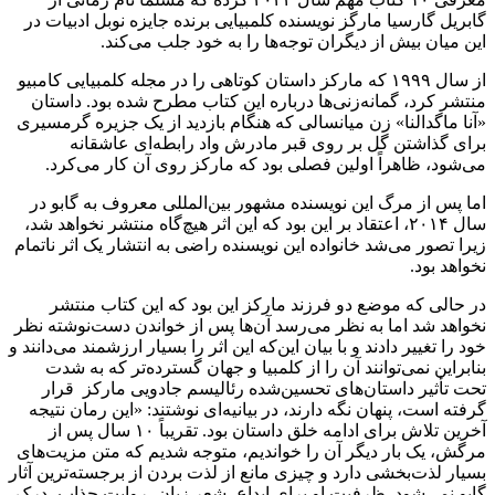
گابریل گارسیا مارگز نویسنده کلمبیایی برنده جایزه نوبل ادبیات در
این میان بیش از دیگران توجه‌ها را به خود جلب می‌کند.
از سال ۱۹۹۹ که مارکز داستان کوتاهی را در مجله کلمبیایی کامبیو
منتشر کرد، گمانه‌زنی‌ها درباره این کتاب مطرح شده بود. داستان
«آنا ماگدالنا» زن میانسالی که هنگام بازدید از یک جزیره گرمسیری
برای گذاشتن گل بر روی قبر مادرش واد رابطه‌ای‌ عاشقانه
می‌شود، ظاهراً اولین فصلی بود که مارکز روی آن کار می‌کرد.
اما پس از مرگ این نویسنده مشهور بین‌المللی معروف به گابو در
سال ۲۰۱۴، اعتقاد بر این بود که این اثر هیچ‌گاه منتشر نخواهد شد،
زیرا تصور می‌شد خانواده‌ این نویسنده راضی به انتشار یک اثر ناتمام
نخواهد بود.
در حالی که موضع دو فرزند مارکز این بود که این کتاب منتشر
نخواهد شد اما به نظر می‌رسد آن‌ها پس از خواندن دست‌نوشته نظر
خود را تغییر دادند و با بیان این‌که این اثر را بسیار ارزشمند می‌دانند و
بنابراین نمی‌توانند آن را از کلمبیا و جهان گسترده‌تر که به شدت
تحت تأثیر داستان‌های تحسین‌شده رئالیسم جادویی مارکز قرار
گرفته است، پنهان نگه دارند، در بیانیه‌ای نوشتند: «این رمان نتیجه
آخرین تلاش برای ادامه خلق داستان بود. تقریباً ۱۰ سال پس از
مرگش، یک بار دیگر آن را خواندیم، متوجه شدیم که متن مزیت‌های
بسیار لذت‌بخشی دارد و چیزی مانع از لذت بردن از برجسته‌ترین آثار
گابو نمی‌شود. ظرفیت او برای ابداع، شعر زبان، روایت جذاب، درک