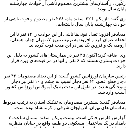
رکورددار استان‌های بیشترین مصدوم ناشی از حوادث چهارشنبه
پایان سال بودند.
وی گفت: از یکم تا ۲۲ اسفند ماه، ۲۷۸ نفر مصدوم و فوت ناشی از
حوادث چهارشنبه پایان سال داشته‌ایم.
میعادفر افزود: تعداد فوتی‌ها ناشی از این حوادث را ۱۴ نفر تا این
لحظه عنوان کرد و افزود: به ترتیب تبریز ۷، تهران چهار، همدان،
ارومیه یک و قزوین یک نفر در این مدت فوت کرده‌اند.
وی اضافه کرد: اکنون ۳۵ نفر در بیمارستان‌های کشور به دلیل این
حوادث بستری هستند که ۶ نفر از آنها در مراقبت‌های ویژه قرار
دارند.
رئیس سازمان اورژانس کشور گفت: از این تعداد مصدومان ۴۲ نفر
دچار قطع عضو، ۶۲ نفر دچار آسیب به چشم و ۱۰ نفر نیز دچار
سوختگی شدند، در طول این مدت به یک آمبولانس اورژانس کشور
آسیب وارد شد.
میعادفر گفت: بیشترین مصدومان به تفکیک استان به ترتیب مربوط
به استان های تهران، آذربایجان شرقی و کرمانشاه بوده است.
گزارش فارس حاکی است، بیست و یکم اسفند امسال ساعت ۳
بامداد در یک ساختمان مسکونی دو طبقه واقع در خیابان منظریه