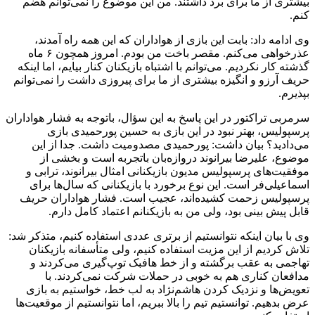
بیشتری از ما برای برد داشتند. من این موضوع را نمی‌توانم هضم
کنم.
وی ادامه داد: بابت این بازی از هواداران که این همه راه آمدند،
عذرخواهی می‌کنم. مقصر باخت من بودم. امروز همچون ۶ ماه
گذشته کار نکردیم. می‌توانم با اشتباه بازیکنان کنار بیایم، اما اینکه
حریف آرزو و انگیزه بیشتری از ما برای پیروزی داشت را نمی‌توانم
بپذیرم.
سرمربی تراکتور در این پاسخ به این سؤال، باتوجه به فشار هواداران
پرسپولیس، بهتر نبود در این بازی به حسین پورحمیدی بازی
می‌دادید؟ بیان داشت: پورحمیدی مصدومیت داشت. جدا از این
موضوع، علیرضا بیرانوند دروازه‌بان باتجربه است و بخشی از
موفقیت‌های پرسپولیس مدیون بازیکنانی امثال بیرانوند، ترابی و
اسماعیلی‌فر است. این نوع برخورد با بازیکنانی که سال‌ها برای
پرسپولیس زحمت کشیده‌اند، عجیب است. فشار هواداران حریف
قابل پیش بینی بود، ولی من به بازیکنانم اعتماد کامل دارم.
وی با بیان اینکه نتوانستیم از برتری عددی استفاده کنیم، متذکر شد:
تلاش کردیم از این مزیت استفاده کنیم، ولی متأسفانه بازیکنان
تهاجمی به عقب برگشته و از خط هافبک توپ‌گیری می‌کردند و
مدافعان کناری هم به خوبی در حملات شرکت نمی‌کردند. با
تعویض‌ها و نزدیک کردن هاشم‌نژاد به لب خط، خواستیم به بازی
عرض بدهیم. توانستیم تیم را بالا ببریم، اما نتوانستیم از موقعیت‌ها