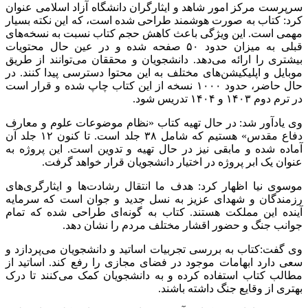
سرپرست مرکز امور شاهد و ایثارگران دانشگاه آزاد اسلامی عنوان
کرد: کتاب به صورت هوشمند طراحی شده است، که این نکته بسیار
مهمی است. این ویژگی باعث کاهش حجم کتاب نسبت به نسخه‌های
قبلی به میزان حدود ۵۰ صفحه شده و در عین حال محتویات
بیشتری را ارائه می‌دهد. دانشجویان و محققان می‌توانند از طریق
موبایل و اپلیکیشن‌های مختلف به این محتوا دسترسی پیدا کنند. در
حال حاضر، حدود ۱۰۰۰ نسخه از این کتاب چاپ شده و قرار است
در ترم دوم ۱۴۰۳ و ۱۴۰۴ تدریس شود.
وی یادآور شد: در حال تهیه کتاب «نظام موضوعات علوم و معارف
دفاع مقدس» هستیم که شامل ۳۸ جلد است. تا کنون ۱۲ جلد آن
آماده شده و مابقی نیز در حال تهیه و تدوین است. این پروژه به
عنوان یک ابر پروژه در اختیار دانشجویان قرار خواهد گرفت.
موسوی نیا اظهار کرد: هدف ما انتقال رشادت‌ها و ایثارگری‌های
رزمندگان و شهدای عزیز به نسل جدید و جوان است که سرمایه
آینده این مملکت هستند. کتاب به گونه‌ای طراحی شده که تمام
جوانب جنگ و حضور اقشار مختلف مردم را نشان دهد.
وی گفت:کتاب به بررسی تجربیات اساتید و دانشجویان می‌پردازد و
سعی دارد ابهامات موجود در فضای مجازی را رفع کند. اساتید از
مطالب کتاب استفاده کرده و به دانشجویان کمک می‌کنند تا درک
بهتری از وقایع جنگ داشته باشند.