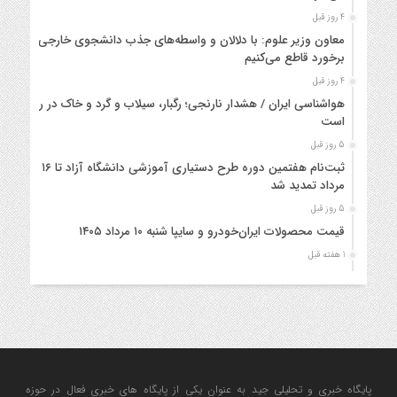
4 روز قبل
معاون وزیر علوم: با دلالان و واسطه‌های جذب دانشجوی خارجی
برخورد قاطع می‌کنیم
4 روز قبل
هواشناسی ایران / هشدار نارنجی؛ رگبار، سیلاب و گرد و خاک در راه
است
5 روز قبل
ثبت‌نام هفتمین دوره طرح دستیاری آموزشی دانشگاه آزاد تا ۱۶
مرداد تمدید شد
5 روز قبل
قیمت محصولات ایران‌خودرو و سایپا شنبه ۱۰ مرداد ۱۴۰۵
1 هفته قبل
اجرای طرح اعزام اتوبوس یکسره زائران اربعین حسینی در مرز
خسروی
1 هفته قبل
فرودگاه‌های کشور آمادگی کامل برای اجرای عملیات پروازی اربعین
را دارند
1 هفته قبل
پایگاه خبری و تحلیلی جید به عنوان یکی از پایگاه های خبری فعال در حوزه