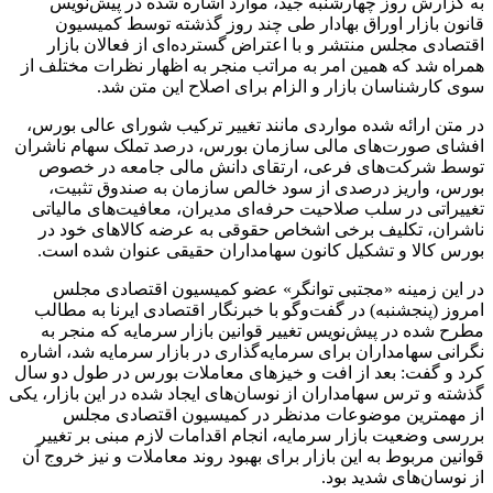
به گزارش روز چهارشنبه جید، موارد اشاره شده در پیش‌نویس
قانون بازار اوراق بهادار طی چند روز گذشته توسط کمیسیون
اقتصادی مجلس منتشر و با اعتراض گسترده‌ای از فعالان بازار
همراه شد که همین امر به مراتب منجر به اظهار نظرات مختلف از
سوی کارشناسان بازار و الزام برای اصلاح این متن شد.
در متن ارائه شده مواردی مانند تغییر ترکیب شورای عالی بورس،
افشای صورت‌های مالی سازمان بورس، درصد تملک سهام ناشران
توسط شرکت‌های فرعی، ارتقای دانش مالی جامعه در خصوص
بورس، واریز درصدی از سود خالص سازمان به صندوق تثبیت،
تغییراتی در سلب صلاحیت حرفه‌ای مدیران، معافیت‌های مالیاتی
ناشران، تکلیف برخی اشخاص حقوقی به عرضه کالاهای خود در
بورس کالا و تشکیل کانون سهامداران حقیقی عنوان شده است.
در این زمینه «مجتبی توانگر» عضو کمیسیون اقتصادی مجلس
امروز (پنجشنبه) در گفت‌وگو با خبرنگار اقتصادی ایرنا به مطالب
مطرح شده در پیش‌نویس تغییر قوانین بازار سرمایه که منجر به
نگرانی سهامداران برای سرمایه‌گذاری در بازار سرمایه شد، اشاره
کرد و گفت: بعد از افت و خیزهای معاملات بورس در طول دو سال
گذشته و ترس سهامداران از نوسان‌های ایجاد شده در این بازار، یکی
از مهمترین موضوعات مدنظر در کمیسیون اقتصادی مجلس
بررسی وضعیت بازار سرمایه، انجام اقدامات لازم مبنی بر تغییر
قوانین مربوط به این بازار برای بهبود روند معاملات و نیز خروج آن
از نوسان‌های شدید بود.