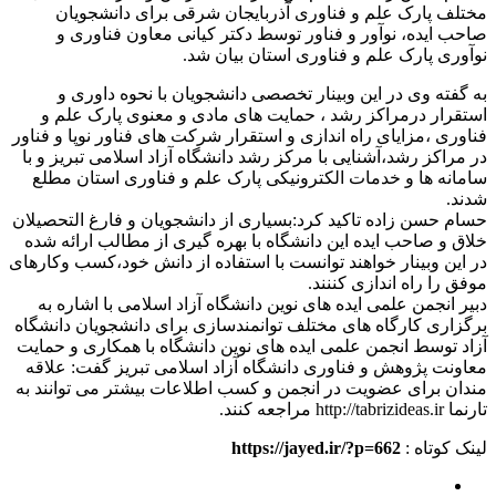
مختلف پارک علم و فناوری آذربایجان شرقی برای دانشجویان
صاحب ایده، نوآور ‏و فناور توسط دکتر کیانی معاون فناوری و
نوآوری پارک علم و فناوری استان بیان شد.
به گفته وی در این وبینار تخصصی دانشجویان با نحوه داوری و
استقرار درمراکز رشد ‏، حمایت های مادی و معنوی پارک علم و
فناوری ،مزایای راه اندازی و استقرار شرکت های فناور نوپا و فناور
در مراکز رشد،آشنایی با مرکز رشد دانشگاه آزاد اسلامی تبریز و با
سامانه ها و خدمات الکترونیکی پارک علم و فناوری استان مطلع
شدند.
حسام حسن زاده تاکید کرد:بسیاری از دانشجویان و فارغ التحصیلان
خلاق و صاحب ایده این دانشگاه با بهره گیری از مطالب ارائه شده
در این وبینار خواهند توانست با استفاده از دانش خود،کسب وکارهای
موفق را راه اندازی کننند.
دبیر انجمن علمی ایده های نوین دانشگاه آزاد اسلامی با اشاره به
برگزاری کارگاه های مختلف توانمندسازی برای دانشجویان دانشگاه
آزاد توسط انجمن علمی ایده های نوین دانشگاه با همکاری و حمایت
معاونت پژوهش و فناوری دانشگاه آزاد اسلامی تبریز گفت: علاقه
مندان برای عضویت در انجمن و کسب اطلاعات بیشتر می توانند به
تارنما http://tabrizideas.ir مراجعه کنند.
لینک کوتاه :
https://jayed.ir/?p=662