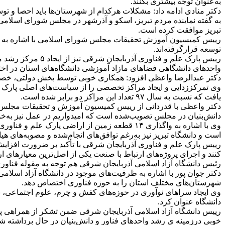
به‌عنوان توجه بیشتری بکنند.
دکتر منادی ادامه داد: مشکلات هرکدام از شهرستان‌ها باید احصا و ت
تبریز موافقت کرده است.
رییس کمیسیون آموزش تحقیقات مجلس شورای اسلامی با اشاره به رشد ک
توسعه قرارگرفته‌اند.
رییس پارک علم و 
واحدهای دانشگاهی فضاهای مازاد آموزشی دانشگاه‌های استان در اختیار
دکتر عبدالرضا واعظی افزود: همکاری خوبی توسط بخش دولتی، خصو
یافت که نسبت به سال ۹۷ تعداد این مراکز دو برابر شده است.
دکتر واعظی با قدردانی از رییس کمیسیون آموزش و تحقیقات مجلس
دانش‌بنیان در مجلس تصویب‌شده است که امیدواریم در عمل نیز به‌خو
وی با اشاره به واگذاری ۱۴ قطعه زمین از اراضی 
است و دانشگاه تبریز نیز به‌رغم توافق‌های انجام‌شده و مصوبه‌های هیات های امنا دانشگاه تبریز و پارک علم و فناوری، 
رییس پارک علم و فناوری آذربایجان شرقی با تأکید بر ضرورت افزایش 
کنند و اجرای پروژه‌های ارتباط با صنعت یکی از اصل‌ترین معیارهای ا
رئیس دانشگاه آزاد اسلامی آذربایجان شرقی هم توجه به مقوله فناور
دکتر جوان پور با اشاره به ظرفیت‌های موجود در دانشگاه آزاد اسل
شهرستان‌های مختلف استان را به حوزه فناوری اختصاص دهد.
وی ایجاد سراهای نوآوری در حوزه‌های کفش و چرم، علوم اجتماعی، ن
دانشگاه عنوان کرد.
رییس دانشگاه آزاد اسلامی آذربایجان شرقی ضمن تشکر از همراهی پارک
خوبی درزمینه ی رشد واحدهای فناور و دانش‌بنیان در حال برداشته 