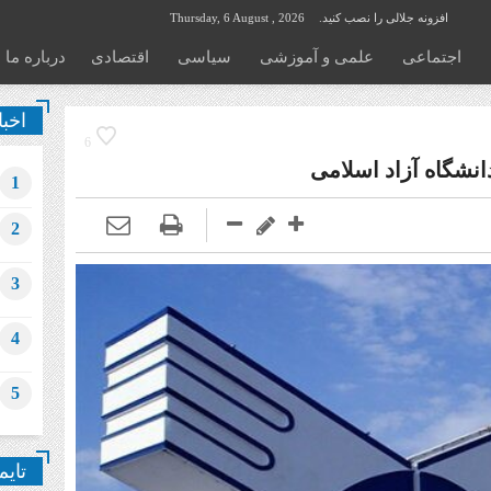
افزونه جلالی را نصب کنید.
Thursday, 6 August , 2026
اجتماعی
علمی و آموزشی
سیاسی
اقتصادی
درباره ما
اخبا
6
نشگاه آزاد اسلامی
1
2
3
4
5
تایم