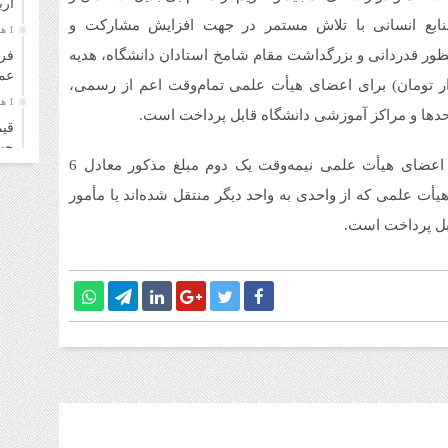
ار
نابع انسانی با تلاش مستمر در جهت افزایش مشارکت و
1 هفته قبل
نظور قدردانی و بزرگداشت مقام شامخ استادان دانشگاه، هدیه
فرو
عمل
م به مبلغ 12 میلیون ریال (یک میلیون و 200 هزار تومان) برای اعضای هیأت علمی تمام‌وقت اعم از رسمی،
1 هفته قبل
حدها و مراکز آموزشی دانشگاه قابل پرداخت است.
قیم
چهارشن
لازم به ذکر است، براساس بندهای این دستورالعمل به اعضای هیأت علمی نیمه‌وقت یک دوم مبلغ مذکور معادل 6
1 هفته قبل
أت علمی که از واحدی به واحد دیگر منتقل شده‌اند یا مأمور
قیم
سه‌شنب
ابل پرداخت است.
1 هفته قبل
خری
زائ
1 هفته قبل
قیم
دوشنبه
1 هفته قبل
قیم
۴ مرداد ۱۴۰۵