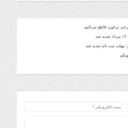
1 هفته قبل
قیم
شنبه ۳ م
1 هفته قبل
رجی برخورد قاطع می‌کنیم
د
آمو
1 هفته قبل
افز
یکم
تا 