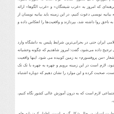
 برهنه‌ای که امروز به «غرب شیفتگان» و «غرب الگوها» ارائه
آمو
 بیانیه نویسی دعوت کنیم، در این زمینه باید بیانیه نویسان از
1 هفته قبل
ناحق روا داشته شد، بپردازند و واقعیت‌ها را انعکاس داده و
افز
تا 
1 هفته قبل
قیم
امی ایران حتی در بحرانی‌ترین شرایط پلیس به دانشگاه وارد
پنجشنب
ی ترجیح داده می‌شود، گفت: امروز شاهدیم که چگونه وحشیانه
 شعار «من پروفسورم» به زمین کوبیده می شود. اینها واقعیت
، لازم است در این زمینه برویم و چهره به چهره با تک تک
است، صحبت کرده و این موارد را نشان دهیم که دوباره اشتباه
 اجتماعی لازم است که به درون آموزش عالی کشور نگاه کنیم،
.
 فطرت انسان در حال شکل گیری است، اظهار کرد: پایه های