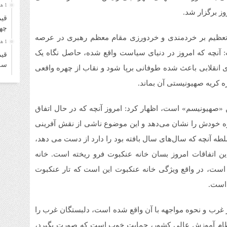
1 هفته قبل
ز برگزار شد.
قیم
چهارشن
سرتعظیم بر خردمندی و خردورزی مقام معظم رهبری در عرصه
1 هفته قبل
آنچه که امروز در دنیای سیاست واقع شده، حاصل نگاه یک
قیم
سه‌شنب
 انقلابی باعث شده طوفانی برپا شود و نقاب از چهره واقعی
1 هفته قبل
 کریه صهیونیستی آن بماند.
خری
زائ
ن «صهیونیسم» است، اظهار کرد: امروز آنچه که در حال اتفاق
1 هفته قبل
ره خودش را نشان می‌دهد و این موضوع ناشی از نقش آفرینی
قیم
دوشنبه
 آنچه که سال‌های سال بافته بود را دارد از دست می دهد،
1 هفته قبل
 این اتفاقات امروز بسان خانه عنکبوت فرو ریخته است. خانه
قیم
ت، در واقع ویژگی خانه عنکبوت این است که تار عنکبوت
۴ مرداد ۱۴۰۵
 است.
1 هفته قبل
قیم
در غرب و نحوه مواجهه با آن واقع شده است، دلبستگان غرب را
شنبه ۳ م
نظام آموزش عالی کشور، حمایت خوب است که صورت بگیرد،
1 هفته قبل