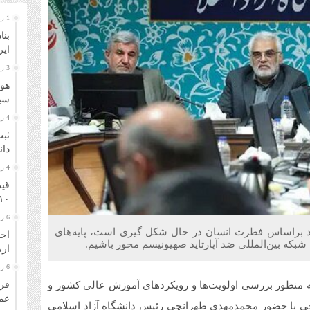
1 روز قبل
بنا
ایر
3 روز قبل
هوا
سیل
4 روز قبل
ثبت
دانشگا
4 روز قبل
قیم
۱۰ مرداد ۴۰۵
6 روز قبل
ید براساس فطرت انسان در حال شکل گیری است، پایه‌های
اجر
 شبکه بین‌المللی ضد آپارتاید صهیونیسم محور باشیم.
ار
6 روز قبل
 منظور بررسی اولویت‌ها و رویکردهای آموزش عالی کشور و
فرو
عمل
جی با حضور محمدمهدی طهرانچی رئیس دانشگاه آزاد اسلامی