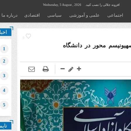
افزونه جلالی را نصب کنید.
Wednesday, 5 August , 2026
اجتماعی
علمی و آموزشی
سیاسی
اقتصادی
درباره ما
اخبا
9
صهیونیسم محور در دانشگاه
1
2
3
4
5
تایم