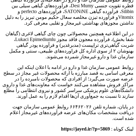
قطره تقویت جنسی Desi Mumy، فرآورده‌های گیاهی سیلی بین
Silibin، فرآورده گیاهی SATONiNE، فرآورده‌های perfecto و
Vitomixو فرآورده تیزن مخلصه سعال حکیم مومن تبریز را به دلیل
نداشتن مجوزهای بهداشتی غیرمجاز و تقلبی معرفی کرد.
در این اطلاعیه همچنین محصولاتی چون چای گیاهی لاغری (گیاهان
شفا بخش)، فرآورده معجون فاقد مجوز Lukaci Epimediumlu،
شربت گیاهی‌تری تراپیست (مدبرغدیر) و فرآورده پودر گیاهی
بهنوشان ۲ از سوی اداره کل فراورده‌های طبیعی، سنتی و مکمل
سازمان غذا و دارو غیرمجاز شمرده می‌شوند.
روابط عمومی سازمان غذا و دارو در ادامه با اعلان اینکه این
معرفی اسامی به قصد مبارزه با ارائه محصولات غیر مجاز در سطح
عرضه صورت می‌گیرد؛ از افرادی که محصولات نامبرده را در
مراکز فروش مشاهده می‌کنند خواست که معاونت‌های غذا و داروی
دانشگاه‌های علوم پزشکی سراسر کشور و نیروی انتظامی را مطلع
سازند تا نسبت به جمع‌آوری آن‌ها اقدام لازم را به عمل آورند.
در پایان، شماره تلفن ۶۶۴۶۲۰۲۶ روابط عمومی سازمان جهت
دریافت مشخصات مکان‌های عرضه فرآورده‌های غیرمجاز اعلام
شده است.
لینک کوتاه :
https://jayed.ir/?p=5869