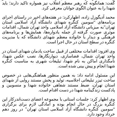
گفت: همانگونه که رهبر معظم انقلاب نیز همواره تاکید دارند؛ باید
شهدا را به عنوان الگوی جوانان معرفی کرد.
محمد آدیگوزل زاده، اظهارکرد: در هفته‌های اخیر در راستای اجرای
برنامه‌های “سومین کنگره شهدای دانشگاه آزاد اسلامی استان
تهران”به میزبانی دانشگاه آزاد اسلامی واحد تهران شمال، اقدامات
موثری صورت گرفته از جمله یادواره‌ها، همایش‌ها و برنامه‌های
فرهنگی و دیدار با خانواده معظم شهدای دانشگاه که با مدیریت
کنگره در سطح استان در حال اجرا است.
وی افزود: اقدامات مختلفی از قبیل ساخت یادمان شهدای استان در
واحد تهران شمال، فضاسازی، دیوارنگارها، نصب عکس شهدا،
نامگذاری اماکن به نام شهدا، تبلیغات شهری به مناسبت کنگره
شهدا انجام و پیش بینی شده است.
این مسئول ادامه داد: به همین منظور هماهنگی‌هایی در خصوص
ساخت تیزر تبلیغاتی اجلاسیه، تولید و پخش مستند روایی از شهدای
استان تهران، ضبط مستند شفاهی خانواده شهدا و منسوبین و
پادکست زندگینامه شهدا در دست اقدام است.
وی اظهار کرد: جلسات استانی با مجموعه اعضای دست‌اندرکار این
کنگره بزرگ در حال انجام بوده و آمادگی لازم برای برگزاری
“سومین کنگره دانشگاه آزاد اسلامی استان تهران” در روز دهم
خرداد وجود دارد.