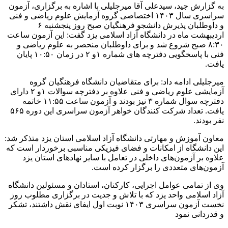
به گزارش جید، سیدعلی آقا میرجلیلی با اشاره به برگزاری، آزمون
سراسری سال ۱۴۰۳ اختصاصی گروه آزمایش علوم ریاضی و فنی
و داوطلبان پذیرش دانشجو فرهنگیان صبح روز پنجشنبه ۶
اردیبهشت ماه در دانشگاه آزاد اسلامی یزد گفت: این آزمون ساعت
۸:۳۰ صبح شروع شد و برای داوطلبان منحصر به علوم ریاضی و
فنی با پاسخگویی دفترچه های شماره ۱و ۲ در زمان ۱۰:۵۰ پایان
یافت.
میرجلیلی ادامه داد: برای متقاضیان دانشگاه فرهنگیان گروه
آزمایشی علوم ریاضی و فنی علاوه بر دفترچه سوالات ۱و ۲ دارای
دفترچه سوال شماره ۳ نیز بودند و آزمون ساعت ۱۱:۵۵ خاتمه
یافت. تعداد شرکت کنندگان خواهر آزمون سراسری این دوره ۵۶۵
نفر بودند.
معاون آموزش و مهارتی دانشگاه آزاد اسلامی استان یزد متذکر شد:
این دانشگاه از امکانات و فضای فیزیکی مناسبی برخوردار است که
علاوه بر آزمون‌های داخلی در تعامل با سایر نهادهای استان یزد
آزمون‌های متعددی را برگزار کرده است.
وی از تمامی عوامل اجرایی، کارکنان، استادان و مسئولین دانشگاه
آزاد اسلامی واحد یزد که با تلاش و جدیت در برگزاری مطلوب روز
نخست آزمون سراسری ۱۴۰۳ نوبت اول ایفای نقش داشتند، تشکر
و قدردانی نمود