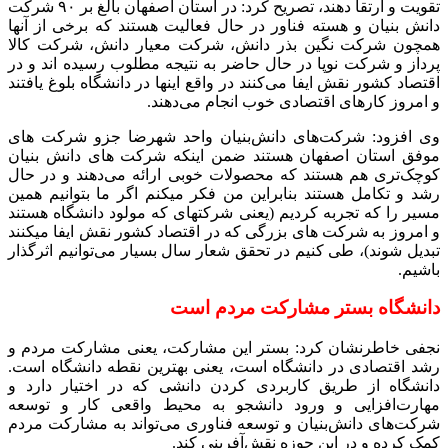
تقویت و ارتقا دهند، تصریح کرد: در استان اصفهان بالغ بر ۹۰ شرکت
دانش بنیان و هسته فناور در حال فعالیت هستند که برخی از آنها
همچون شرکت نگین بذر دانش، شرکت معیار دانش، شرکت کالا
پرداز و شرکت نوپا در حال حاضر به نتیجه مطلوب رسیده اند و در
اقتصاد کشور نقش ایفا می‌کنند در واقع اینها در دانشگاه بلوغ یافتند
و امروز کارهای اقتصادی خوب انجام می‌دهند.
وی افزود: شرکت‌های دانش‌بنیان واحد شهرضا جزو شرکت های
موفق استان اصفهان هستند ضمن اینکه شرکت های دانش بنیان
کوچک‌تری هم هستند که محصولات خوبی ارائه می‌دهند و در حال
رشد و تکامل هستند بنابراین من فکر میکنم اگر ما بتوانیم همین
مسیر را که تجربه کردیم (یعنی شرکتهای که مولود دانشگاه هستند
و امروز به شرکت های بزرگی که در اقتصاد کشور نقش ایفا میکنند
تبدیل شوند)، طی کنیم در تحقق شعار سال بسیار می‌توانیم اثرگذار
باشیم.
دانشگاه بستر مشارکت مردم است
نجفی خاطرنشان کرد: بستر این مشارکت، یعنی مشارکت مردم و
رشد اقتصادی در دانشگاه است، یعنی بهترین نقطه دانشگاه است.
دانشگاه از طریق کاربردی کردن دانشی که در اختیار دارد و
مهارت‌افزایی و ورود دانشجو به محیط واقعی کار و توسعه
شرکت‌های دانش‌بنیان و توسعه فناوری می‌تواند به مشارکت مردم
کمک کرده و در این حوزه نقش‌آفرینی کند.