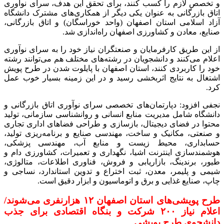
و تخصص لازم را کسب کنند، برای تحقق این هدف، سرای نوآوری
اتاق بازرگانی به عنوان یکی دیگر از همکاری‌های مشترک دانشگاه
آزاد اسلامی استان اصفهان (واحد خوراسگان) و اتاق بازرگانی،
صنایع، معادن و کشاورزی اصفهان راه‌اندازی شد.
از این طریق کارفرمایان و صنعتگران نیاز خود را به سرای نوآوری
اعلام می‌کنند و دانشجویان در رشته‌های مختلف هم می‌توانند رشته
خود را کاربردی کنند، استان اصفهان با پایلوت شدن در طرح پویش
اشتغال به نتایج اثربخشی رسید و در این زمینه بسیار خوب عمل
کرد.
نجفی افزود: دپارتمان‌های تخصصی سرای نوآوری اتاق بازرگانی و
دانشگاه شامل مدیریت منابع انسانی و روانشناسی سازمانی، تولید
محتوا در فضای دیجیتال، بازسازی و طراحی فضاهای اداری تجاری
و صنعتی، مکانیک و ساخت، مهندسی صنایع و برنامه‌ریزی تولید،
حسابداری، محیط زیست و منابع آب، مهندسی پزشکی،
هوشمندسازی اینترنت اشیا، نگهداری و تعمیرات، کشاورزی دام و
طیور، برندینگ، بازاریابی و فروش، فناوری اطلاعات، متالوژی،
شیمی و پلیمر، معدن، ثبت اختراع و تدوین استاندارد، نساجی و
چاپ، صنایع غذایی و برق و اتوماسیون و ابزار دقیق است.
طرح پویشی‌های استان اصفهان ۱۲ هزارنفری می‌شوند/
اعلام نیاز ۲۰۰ شرکت و بنگاه اقتصادی برای جذب
دانشجوی طرح پویشی