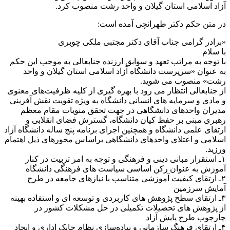
آزاد اسلامی استان گیلان و واحد رشت منصوب کرد.
در متن حکم دکتر طهرانچی آمده است:
«برادر گرامی جناب آقای دکتر مجتبی ملکی چوبری
با سلام
با توجه به مراتب تعهد و سوابق ارزنده جنابعالی به موجب این حکم
به عنوان «سرپرست دانشگاه آزاد اسلامی استان گیلان و واحد
رشت» منصوب می شوید.
از جنابعالی انتظار می رود با بهره گیری از کلیه ظرفیت‌های معنوی
و مادی و سرمایه های انسانی دانشگاه به ویژه تقویت نقش آفرینی
مدیران واحدهای دانشگاهی در جهت تحقق منویات مقام معظم
رهبری مبنی بر حفظ کیان دانشگاه، گسترش فضای انقلابی و
ارتقای علمی دانشگاه و همچنین اجرای برنامه پنج ساله دانشگاه آزاد
اسلامی و اعتلای واحدهای دانشگاهی براساس محورهای ذیل اهتمام
ورزید.
۱ـ استقرار مبانی دینی و فرهنگی و توجه به امر تربیت در کنار
آموزش به عنوان رکن اساسی سیاست های فرهنگی دانشگاه
۲ـ ارتقای کیفیت آموزشی متناسب با نیازهای جامعه در طرح
آمایش سرزمین
۳ـ ارتقای سطح پژوهش های کاربردی و توسعه ای و استفاده بهینه
از پژوهش های تحصیلات تکمیلی در حل مشکلات کشور در
چارچوب طرح پایش آزاد
۴ـ ارتقای فرهنگ سازمانی و پیاده‌سازی نظام چابک اداری و ایجاد