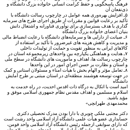
فرهنگ پاسخگویی و حفظ کرامت انسانی خانواده بزرگ دانشگاه و
ذی‌نفعان آن
۵ـ افزایش بهره‌وری همه عوامل در چارچوب رسالت دانشگاه با
تأکید بر رعایت قوانین و مقررات از طریق اجرای طرح های سرمایه
گذاری با هدف بسترسازی برای نوآوری فناورانه و اشتغال دانش
بنیان اعضای خانواده بزرگ دانشگاه
۶ـ صیانت از دارایی ها و سرمایه‌های دانشگاه با رعایت انضباط مالی
و مدیریت و کاهش هزینه های غیرضرور با تأکید بر استفاده از
کالاهای ایرانی به منظور تقویت و حمایت از تولیدات داخلی
۷ـ هدایت و هماهنگی یکپارچه بین واحدهای زیرمجموعه استان در
چارچوب رسالت ها، اهداف و مأموریت های دانشگاه در سطح ملی
و استان و نظارت بر حسن اجرای امور در این واحدها
۸ـ تعامل مؤثر و الهام بخش با هیأت امناء و مسئولان استانی و کمک
در جهت توسعه هوشمند منطقه‌ای در استان مبتنی بر طرح آمایش
دانشگاه
امید است با اتکال به درگاه ذات اقدس احدیت، در راه خدمت به
اسلام و مسلمین و اهداف مقدس نظام جمهوری اسلامی موفق و
مؤید باشید.
محمدمهدی طهرانچی»
دکتر مجتبی ملکی چوبری با دارا بودن مدرک تحصیلی دکتری
حسابداری عضو هیأت علمی دانشگاه آزاد اسلامی واحد رشت است
که دارای سوابقی ازجمله رئیس دانشگاه آزاد اسلامی واحد فومن،
معاون اداری مالی دانشگاه آزاد اسلامی واحدهای رشت و لاهیجان