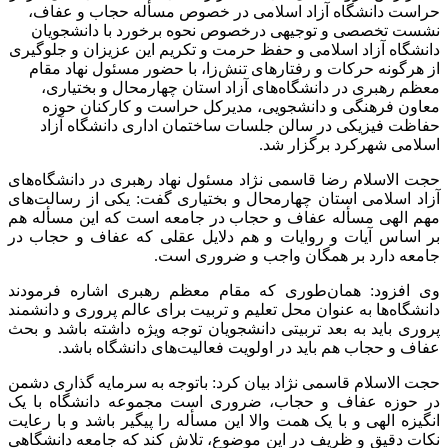
حراست دانشگاه آزاد اسلامی در خصوص مسأله حجاب و عفاف،
نشست تخصصی و توجیهی درخصوص نحوه برخورد با دانشجویان
دانشگاه آزاد اسلامی و حفظ حرمت و تکریم این عزیزان و جلوگیری
از هرگونه حرکات و رفتارهای تنش‌زا، با حضور مسئول نهاد مقام
معظم رهبری در دانشگاه‌های آزاد استان چهارمحال و بختیاری،
معاون فرهنگی و دانشجویی، مدیرکل حراست و کارکنان حوزه
حفاظت فیزیکی در سالن جلسات ساختمان اداری دانشگاه آزاد
اسلامی شهرکرد برگزار شد.
حجت الاسلام رضا قاسمی نژاد مسئول نهاد رهبری در دانشگاه‌های
آزاد اسلامی استان چهارمحال و بختیاری گفت: یکی از رسالت‌های
مهم الهی مسأله عفاف و حجاب در جامعه است که این مسأله هم
بر اساس آیات و روایات و هم دلایل عقلی که عفاف و حجاب در
جامعه دارد بر همگان واجب و ضروری است.
وی افزود: همان‌طوری که مقام معظم رهبری اشاره فرمودند
دانشگاه‌ها به عنوان محل تعلیم و تربیت برای عالم پروری و دانشمند
پروری باید به بعد تربیتی دانشجویان توجه ویژه داشته باشد و بحث
عفاف و حجاب هم باید در اولویت فعالیت‌های دانشگاه باشد.
حجت الاسلام قاسمی نژاد بیان کرد: باتوجه به سرمایه گذاری دشمن
در حوزه عفاف و حجاب، ضروری است مجموعه دانشگاه با یک
انگیزه الهی و با یک همت والا این مسأله را پیگیر باشد و با رعایت
نکات دقیق و ظریف در این موضوع، تلاش کند که جامعه دانشگاهی