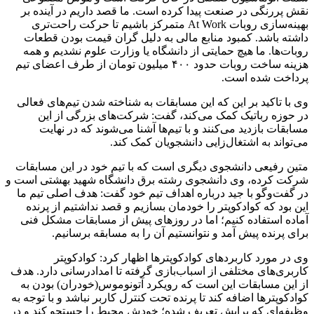
نقش پررنگی در صنعت پیدا کرده است. ما قصد داریم در آینده بر
بهینه‌سازی روبات At Work متمرکز باشیم تا حرکت راحت‌تری
داشته باشد. کمبود منابع مالی به دلیل گران قیمت بودن قطعات
روبات‌ها. ما هیچ حمایتی از دانشگاه یا وزارت علوم نشدیم و همه
هزینه ساخت روبات حدود ۴۰۰ میلیون تومان از طرف اعضای تیم
پرداخت شده است.
وی با تاکید بر این که این مسابقات به شناخته شدن تیم‌های فعالی
در حوزه رباتیک کمک می‌کند، گفت: شرکت‌های بزرگی از این
مسابقات بازدید می‌کنند و با تیم‌ها آشنا می‌شوند که در نهایت
می‌تواند به اشتغال‌زایی دانشجویان کمک کند.
متین رفیعی دانشجوی دیگری است که با تیم خود در این مسابقات
شرکت کرده، وی دانشجوی رشته برق دانشگاه شهید بهشتی است و
در گفت‌وگو با جید درباره اهداف تیم خود گفت: هدف اصلی تیم ما
این بود که کوادکوپتر را خودمان بسازیم و قصد نداشتیم از پرنده
آماده استفاده کنیم؛ اما در روزهای پیش از مسابقات مشکل فنی
برای پرنده پیش آمد و نتوانستیم آن را به مسابقه برسانیم.
وی در مورد کاربردهای کوادکوپترها اظهار کرد: کوادکوپتر
کاربری‌های مختلفی از اسباب‌بازی گرفته تا امدادرسانی دارد. هدف
از این مسابقات این است که رویکرد آتونوموس(خودران) بودن به
کوادکوپترها اضافه کند تا پرنده تحت کنترل کاربر نباشد و با توجه به
وظیفه‌ای که برایش تعریف شده؛‌ خودش محیط را جستجو کند و در