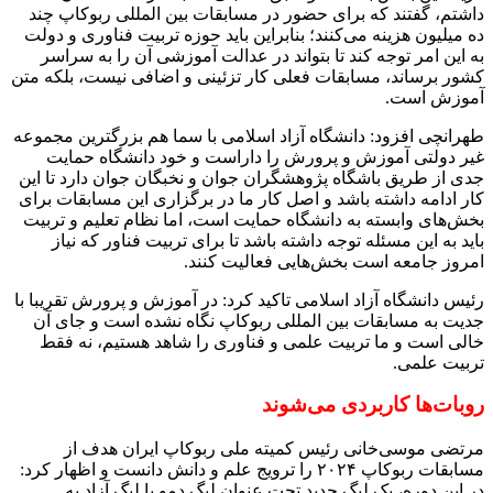
داشتم، گفتند که برای حضور در مسابقات بین المللی ربوکاپ چند
ده میلیون هزینه می‌کنند؛ بنابراین باید حوزه تربیت فناوری و دولت
به این امر توجه کند تا بتواند در عدالت آموزشی آن را به سراسر
کشور برساند، مسابقات فعلی کار تزئینی و اضافی نیست، بلکه متن
آموزش است.
طهرانچی افزود: دانشگاه آزاد اسلامی با سما هم بزرگترین مجموعه
غیر دولتی آموزش و پرورش را داراست و خود دانشگاه حمایت
جدی از طریق باشگاه پژوهشگران جوان و نخبگان جوان دارد تا این
کار ادامه داشته باشد و اصل کار ما در برگزاری این مسابقات برای
بخش‌های وابسته به دانشگاه حمایت است، اما نظام تعلیم و تربیت
باید به این مسئله توجه داشته باشد تا برای تربیت فناور که نیاز
امروز جامعه است بخش‌هایی فعالیت کنند.
رئیس دانشگاه آزاد اسلامی تاکید کرد: در آموزش و پرورش تقریبا با
جدیت به مسابقات بین المللی ربوکاپ نگاه نشده است و جای آن
خالی است و ما تربیت علمی و فناوری را شاهد هستیم، نه فقط
تربیت علمی.
روبات‌ها کاربردی می‌شوند
مرتضی موسی‌خانی رئیس کمیته ملی ربوکاپ ایران هدف از
مسابقات ربوکاپ ۲۰۲۴ را ترویج علم و دانش دانست و اظهار کرد:
در این دوره، یک لیگ جدید تحت عنوان لیگ دمو یا لیگ آزاد به