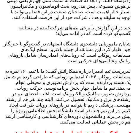
را توسعه دهند. از آنجا که صنعت به سمت نسل چهارم یعنی مبتنی
بر هوش مصنوعی پیش می‌رود، بحث اتوماسیون و مکانیزاسیون
بسیار حائز اهمیت است، صاحبان صنعت در این فضا می‌توانند با
توجه به سلیقه و هدف شرکت خود از این فرصت استفاده کنند.
جید در این گزارش با برخی تیم‌های شرکت‌کننده در مسابقه
گفت‌وگو کرده است که در ادامه می‌آید؛
شایان ماموریانی دانشجوی دانشگاه اصفهان در گفت‌وگو با خبرنگار
جید اظهار کرد: این مسابقه از جمله بالاترین سطح لیگ‌های
مسابقات ربوکاپ است که روبات‌های امدادرسان شامل بازوهای
رباتیک و شاسی‌های حرکتی است.
سرپرست تیم ادمیرا درباره همکارانش گفت: ما با تیمی ۱۶ نفره به
مسابقات ربوکاپ ۲۰۲۴ آمده‌ایم. روباتی که طراحی کرده‌ایم شامل
یک هسته پردازنده است که پردازش تصویری و محیطی انجام
می‌دهد. تیم ما شامل چهار بخش برنامه‌نویسی حرکت روبات،
پردازش تصویر،‌ مکانیک و الکترونیک است. اغلب اعضای تیم در
رشته‌های برق و مکانیک تحصیل می‌کنند. البته چند نفر هم از رشته
مهندسی پزشکی داریم تا بتوانیم در بازوهای روبات ظرافت ایجاد
کنیم. در این تیم چند نفر استاد دانشگاه بخش اطلاعاتی پروژه را
پیش می‌برند و دانشجویان دوره‌های کارشناسی و کارشناسی ارشد
هم در بخش عملیاتی فعالیت می‌کنند.