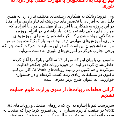
تیم‌ رباتیک به دانشجویان با
مهارت عملی نیاز دارد، نه
تئوری
وی افزود: رباتیک به همکاری رشته‌های مختلف نیاز دارد. به همین
دلیل،‌ ما به افرادی با تخصص‌های بین‌رشته‌ای نیاز داریم. برای مثال
در این پروژه به همکاری با افرادی از مهندسی مواد یا افرادی که
مهارت‌های بالایی داشته باشند، نیاز داشتیم. در انجام پروژه با
مشکلاتی مواجه شدیم که اگر دانشجویان به جای آموزش‌های
تئوری،‌ آموزش‌های مهارتی دیده بودند،‌ بسیار کمک‌کننده بود. توصیه
من به دانشجویان این است که در این مسابقات شرکت کنند، چرا که
برخی تجارب هرگز در آموزش‌های تئوری به دست نمی‌آید.
ماموریانی با بیان این که من از ۱۴ سالگی رباتیک را آغاز کردم،
خاطرنشان کرد: در ابتدا در حوزه روبات‌های جنگجو فعالیت
می‌کردم و هم‌اکنون در زمینه روبات‌های At Work کار می‌کنم.
تاکنون در مسابقات زیادی رتبه کسب کرده‌ام و در جشنواره
خوارزمی به عنوان طرح برتر معرفی شدم.
گرانی قطعات روبات‌ها/ از سوی وزارت علوم حمایت
نشدیم
سرپرست تیم با اشاره به این که بازوهای صنعتی و روبات‌های At
Work در صنعت کاربرد بسیاری دارند، تصریح کرد: چرا که صنعت به
سمت اتوماسیون صنعتی در حال حرکت است و هوش مصنوعی