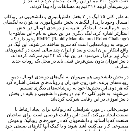
گفت حدود ۴۰۰ تیم در این رقابت ثبت‌نام کردند که بعد از
بررسی‌های اولیه ۳۱۶ تیم به مسابقات راه پیدا کردند.
به طور کلی ۱۵ لیگ در ۲ بخش دانش‌آموزی و دانشجویی در ربوکاپ
امسال وجود دارد. از لیگ‌های بخش دانش‌آموزی می‌توان به لیگ‌های
دمو، فوتبالیست، امدادگر، شبیه‌ساز دوبعدی فوتبال در بخش
استارتر اشاره کرد. لیگ دیگری در این بخش به نام «این سایتو» یا
RMRC (Rapidly Manufactured Robot Challenge) وجود دارد که
مربوط به روبات‌هایی است که سریع ساخته می‌شوند. این لیگ در
واقع ابتکار ایران است و بعد از ایران چند سالی است در کشورهای
دیگر نیز برگزار می‌شود. در این لیگ که ۴۴ تیم شرکت کرده اند،
دانش‌آموزان بدون پیش‌فرض قبلی باید در محل یک روبات جدید
بسازند.
در بخش دانشجویی هم می‌توان به لیگ‌های دوبعدی فوتبال، دمو،
روبات‌های پرنده، خودروی خودران و روبات‌های صنعتی اشاره کرد
که هر دوی این بخش‌ها خود به زیرشاخه‌های دیگری تقسیم
می‌شوند. به طور کلی ۷۰ تیم در بخش دانشجویی و بقیه در بخش
دانش‌آموزی در این رقابت شرکت کرده‌اند.
موسی‌خانی در مورد شرایطی که ربوکاپ برای ایجاد ارتباط با
صنعت ایجاد می‌کند، گفت: این رقابت فرصتی است برای صاحبان
صنعت که با اساتید و دانشجویان که در حوزه‌های روباتیک و هوش
مصنوعی کار می‌کنند، آشنا شوند و با کمک آنها کارهای صنعتی خود