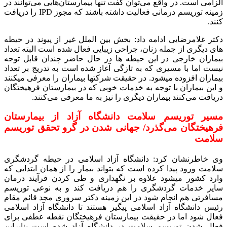
الزامی است. در واقع می‌توان گفت تنها بیمارستان‌هایی می‌توانند در
زمینه توریسم درمانی فعالیت داشته باشند که مجوز IPD را دریافت
کنند.
دکتر غلامرضایی ادامه داد: بخش بین الملل غیر از پیوند در حیطه
های دیگری از جمله زنان، جراحی زیبایی فعال شده است البته تعداد
بیماران خارجی در این حیطه ها در حال حاضر چندان قابل توجه
نیست اما با مسیری که به تازگی آغاز شده است به تدریج بر تعداد
بیماران افزوده میشود. در حقیقت شرکتها بیماران را معرفی میکنند
و این بیماران با توجه به خدمات خوبی که در بیمارستان فرهیختگان
دریافت می‌کنند بیماران دیگری را نیز به ما معرفی می‌کنند.
مسیر توریسم سلامت دانشگاه آزاد از بیمارستان
فرهیختگان می‌گذرد/ جهانی شدن در گرو تحقق توریسم
سلامت
وی خاطرنشان کرد: دانشگاه آزاد اسلامی در حیطه گردشگری
سلامت ورود پیدا کرده است که بتواند بیمار را از همان ابتدایی که
وارد کشور میشود علاوه بر نگهداری و طی کردن فرآیند درمان
سایر خدمات گردشگری را هم دریافت کند و به نوعی توریسم
مسافرتی هم انجام شود در این زمینه دکتر سروری مجد قائم مقام
رئیس دانشگاه آزاد اسلامی پیگیر هستند تا دانشگاه آزاد اسلامی
فعال شود اما در حقیقت بیمارستان فرهیختگان نقطه عطفی برای
فعال شدن توریسم سلامت در دانشگاه آزاد شده است بنابراین