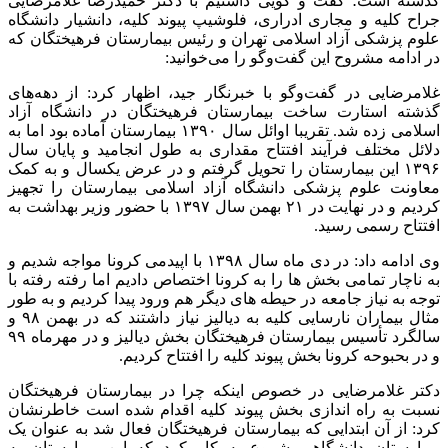
گذشته است؛ گفت و گویی داشتیم با دکتر حمیدرضا غلامرضایی
جراح کلیه و مجاری ادراری، فلوشیپ پیوند کلیه، دانشیار دانشگاه
علوم پزشکی آزاد اسلامی تهران و رئیس بیمارستان فرهیختگان که
در ادامه مشروح این گفت‌وگو را می‌خوانید:
غلامرضایی در گفت‌وگو با خبرنگار جید، اظهار کرد: از دهه‌های
گذشته استارت ساخت بیمارستان فرهیختگان در دانشگاه آزاد
اسلامی زده شد. تقریبا اوائل سال ۱۳۹۰ بیمارستان آماده بود اما به
دلائل مختلف فرآیند افتتاح مقداری به طول انجامید و پایان سال
۱۳۹۶ این بیمارستان را تحویل گرفتم و در عرض یکسال و به کمک
معاونت علوم پزشکی دانشگاه آزاد اسلامی بیمارستان را تجهیز
کردیم و در نهایت در ۲۱ بهمن سال ۱۳۹۷ با حضور وزیر بهداشت به
افتتاح رسمی رسید.
وی ادامه داد: در دی ماه سال ۱۳۹۸ با اپیدمی کرونا مواجه شدیم و
به ناچار تمامی بخش ها را به کرونا اختصاص دادیم اما رفته رفته با
توجه به نیاز جامعه در حیطه های دیگر هم ورود پیدا کردیم و به طور
مثال بیماران نارسایی کلیه به دیالیز نیاز داشتند که در بهمن ۹۸ و
سالگرد تأسیس بیمارستان فرهیختگان بخش دیالیز و در مهرماه ۹۹
و در بحبوحه کرونا بخش پیوند کلیه را افتتاح کردیم.
دکتر غلامرضایی در خصوص اینکه چرا در بیمارستان فرهیختگان
نسبت به راه اندازی بخش پیوند کلیه اقدام شده است خاطرنشان
کرد: از آن ابتدایی که بیمارستان فرهیختگان فعال شد به عنوان یک
بیمارستان دانشگاهی شروع به کار کرد که این بیمارستان به