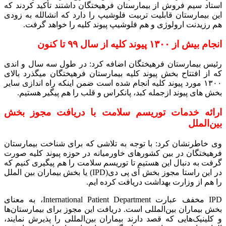
استاد سیم فروش از بیمارستان فرهیختگان داشتند تأکید کردند که
این بیمارستان قابلیت تربیت فلوشیپ را دارد که انشالله به زودی
هم رزیدنت ارولوژی و هم فلوشیپ پیوند کلیه را خواهد گرفت.
انجام بیش از ۱۳۰۰ پیوند کلیه از سال ۹۹ تا کنون
رئیس بیمارستان فرهیختگان اضافه کرد: در طول سه سال و اندی
که از افتتاح بخش پیوند کلیه بیمارستان فرهیختگان میگذرد بالای
۱۳۰۰ مورد پیوند کلیه انجام شده است ضمن اینکه راه اندازی سایر
بخش های پیوند ازجمله کبد، پانکراس و قلب را هم پیگیر هستیم.
ارائه خدمات توریسم سلامت با دریافت مجوز بخش
بین‌الملل
وی خاطرنشان کرد: با توجه به تلاشی که برای شناخت بیمارستان
فرهیختگان در بین کشورهای خاورمیانه در حوزه پیوند کلیه صورت
گرفت به دنبال این هستیم تا توریسم سلامت را هم پیگیری کنیم که
در این راستا مجوز بخش آی پی دی(IPD) یا بخش بیماران بین الملل
را هم از وزارت بهداشت دریافت کرده ایم.
IPD مخفف عبارت International Patient Department، به معنای
بخش بیماران بین‌المللی است. دریافت این مجوز برای بیمارستان‌ها
و کلینیک‌هایی که قصد دارند بیماران بین‌المللی را پذیرش نمایند،