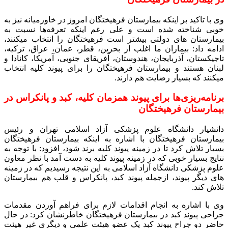
وی با تاکید بر اینکه بیمارستان فرهیختگان امروز در خاورمیانه نیز به
خوبی شناخته شده است و علی رغم اینکه تعرفه‌ها نسبت به
بیمارستان های دولتی بیشتر است فرهیختگان را انتخاب میکنند،
ادامه داد: بیماران ما اغلب از بحرین، قطر، عمان، عراق، ترکیه،
تاجیکستان، آذربایجان، هندوستان، آفریقای جنوبی، آمریکا، کانادا و
لبنان هستند و بیمارستان فرهیختگان را برای پیوند کلیه انتخاب
میکنند که بسیار رضایت هم دارند.
برنامه‌ریزی‌ها برای پیوند همزمان کلیه، کبد و پانکراس در
بیمارستان فرهیختگان
دانشیار دانشگاه علوم پزشکی آزاد اسلامی تهران و رئیس
بیمارستان فرهیختگان با اشاره به اینکه بیمارستان فرهیختگان
بسیار تلاش کرد تا در زمینه پیوند کلیه برند شود، افزود: با توجه به
نتایج بسیار خوبی که در زمینه پیوند کلیه به دست آمد با نظر معاون
علوم پزشکی دانشگاه آزاد اسلامی به این نتیجه رسیدیم که در زمینه
های دیگر پیوند، ازجمله پیوند کبد، پانکراس و قلب هم بیمارستان
تلاش کند.
وی با اشاره به انجام اقدامات لازم برای فراهم آوردن مقدمات
جراحی پیوند کبد در بیمارستان فرهیختگان خاطرنشان کرد: در حال
حاضر دو جراح پیوند کبد یک عضو هیئت علمی و دیگری غیر هیئت