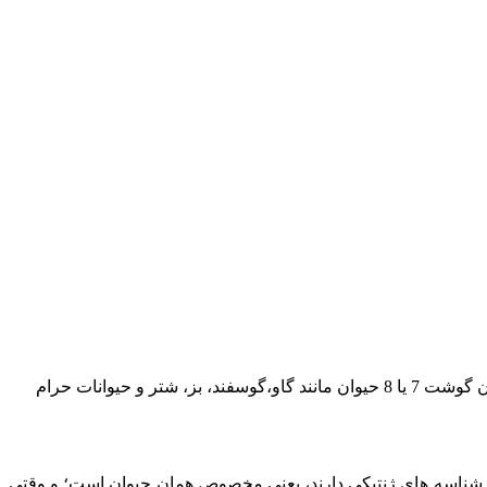
در یک واکنش واحد می‌توان همزمان گوشت 7 یا 8 حیوان مانند گاو،گوسفند، بز، شتر و حیوانات حرام
یک شناسه های ژنتیکی دارند، یعنی مخصوص همان حیوان است؛ و وقتی