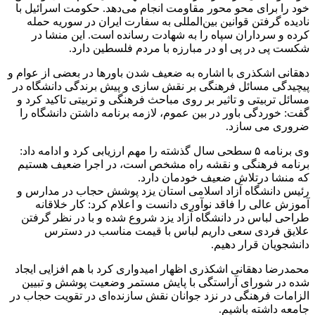
خود را برای محو محور مقاومت انجام می‌دهد. حکومت اسرائیل با
نادیده گرفتن قوانین بین‌المللی به سفارت ایران در سوریه حمله
کرده و سرداران سپاه را به شهادت رسانده است. این منشا در
شکست پی در پی او در مبارزه با مردم فلسطین دارد.
دهقانی اشکذری با اشاره به ضعیف شدن باورها در بعضی از عوام و
پیچیدگی مسائل فرهنگی بر نقش سازی و پیش برندگی دانشگاه‌ در
مسائل تربیتی و تاثیر بر روی مباحث فرهنگی و تربیتی تاکید کرد و
گفت: خوردگی باور در بین عموم، لازمه برنامه داشتن دانشگاه را
ضروری می سازد.
وی برنامه ۵ سطحی سال گذشته را مهم ارزیابی کرد و ادامه داد:
برنامه فرهنگی و نقشه راه مشخص است، در اجرا ضعیف هستیم
که منشا درتلاش ضعیف خودمان دارد.
رئیس دانشگاه آزاد اسلامی استان یزد پوشش حجاب در مدارس و
آموزش عالی را فاقد نوآوری دانست و اعلام کرد: کار خلاقانه
طراحی لباس در دانشگاه آزاد یزد شروع شده و با در نظر گرفتن
علایق فردی سعی داریم لباس با قیمت مناسب در دسترس
دانشجویان قرار دهیم.
محمدرضا دهقانی اشکذری اظهار امیدواری کرد با هم افزایی ایجاد
شده در شورای آراستگی با پایش مستمر وضعیت پوشش و تبیین
الزامات فرهنگی در نزد جوانان نقش سازنده‌ای در تقویت حجاب در
جامعه داشته باشیم.