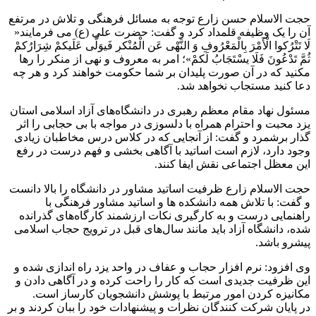
حجت الاسلام حسن زارع توجه به مسائل فرهنگی و تلاش در مرتفع
آن را یک وظیفه قلمداد کرد و گفت: حضرت علی (ع) می فرمایند«
لَا تَتْرُکوا الْأَمْرَ بِالْمَعْرُوفِ وَ النَّهْی عَنِ الْمُنْکرِ فَیوَلَّی عَلَیکمْ شِرَارُکمْ
ثُمَّ تَدْعُونَ فَلَا یسْتَجَابُ لَکمْ»؛ امر به معروف و نهی از منکر را رها
مکنید که در آن صورت پلیدان بر شما حکومت خواهند کرد و هر چه
دعا کنید مستجاب نخواهد شد.
مسئول نهاد مقام معظم رهبری در دانشگاه‌های آزاد اسلامی استان
یزد محبت و احترام همراه با دلسوزی در مواجه با بی حجابی را اثر
گذار برشمرد و گفت: از آنجایی که در کلاس درس مخاطبان زیادی
وجود دارد، لازم است اساتید با آگاهی بخشی و فهم درست در رفع
این معظل اجتماعی نقش ایفا کنند.
حجت الاسلام زارع ظرفیت اساتید مشاور در دانشگاه را بالا دانست
و گفت: با تلاش همه دانشکده ها و اساتید مشاور فرهنگی با
راهنمایی درست و به کارگیری نکات ارزشمند کارگاه‌های گذرانده
شده، دانشگاه آزاد باید مانند سال‌های قبل در ترویج حجاب اسلامی
پیشرو باشد.
وی افزود: نرم افزار حجاب و عفاف در واحد یزد راه اندازی شده و
این ظرفیت جدیدی است که کار را راحت کرده و در آگاهی دادن و
مکانیزه کردن امور مرتبط با پوشش دانشجویان کارساز است.
در پایان شرکت کنندگان نظرات و پیشنهادات خود را ببان کردند و بر