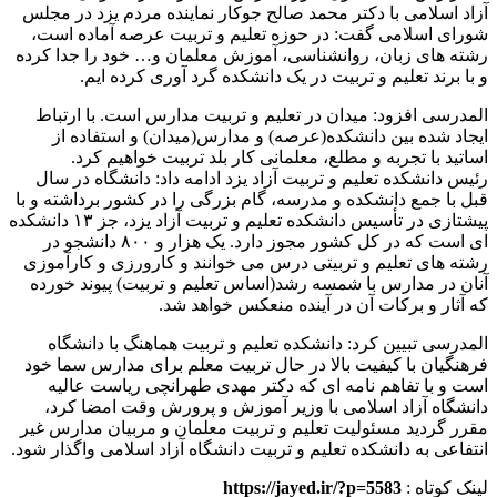
آزاد اسلامی با دکتر محمد صالح جوکار نماینده مردم یزد در مجلس
شورای اسلامی گفت: در حوزه تعلیم و تربیت عرصه آماده است،
رشته های زبان، روانشناسی، آموزش معلمان و… خود را جدا کرده
و با برند تعلیم و تربیت در یک دانشکده گرد آوری کرده ایم.
المدرسی افزود: میدان در تعلیم و تربیت مدارس است. با ارتباط
ایجاد شده بین دانشکده(عرصه) و مدارس(میدان) و استفاده از
اساتید با تجربه و مطلع، معلمانی کار بلد تربیت خواهیم کرد.
رئیس دانشکده تعلیم و تربیت آزاد یزد ادامه داد: دانشگاه در سال
قبل با جمع دانشکده و مدرسه، گام بزرگی را در کشور برداشته و با
پیشتازی در تأسیس دانشکده تعلیم و تربیت آزاد یزد، جز ۱۳ دانشکده
ای است که در کل کشور مجوز دارد. یک هزار و ۸۰۰ دانشجو در
رشته های تعلیم و تربیتی درس می خوانند و کارورزی و کارآموزی
آنان در مدارس با شمسه رشد(اساس تعلیم و تربیت) پیوند خورده
که آثار و برکات آن در آینده منعکس خواهد شد.
المدرسی تبیین کرد: دانشکده تعلیم و تربیت هماهنگ با دانشگاه
فرهنگیان با کیفیت بالا در حال تربیت معلم برای مدارس سما خود
است و با تفاهم نامه ای که دکتر مهدی طهرانچی ریاست عالیه
دانشگاه آزاد اسلامی با وزیر آموزش و پرورش وقت امضا کرد،
مقرر گردید مسئولیت تعلیم و تربیت معلمان و مربیان مدارس غیر
انتفاعی به دانشکده تعلیم و تربیت دانشگاه آزاد اسلامی واگذار شود.
لینک کوتاه :
https://jayed.ir/?p=5583