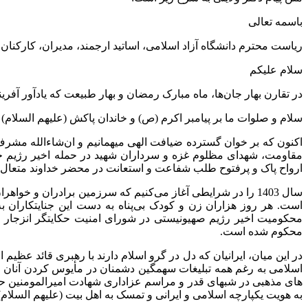
باسمه تعالی
ریاست محترم دانشگاه آزاد اسلامی، اساتید ارجمند، مدیران، کارکنان
سلام علیکم
در تقارن بهار جان‌ها، ماه مبارک رمضان و بهار طبیعت که یادآور آ
سلام و صلوات ما بر پیامبر اکرم (ص) و خاندان پاکش (علیهم السلام)
اکنون که بر خوان گسترده ضیافت الهی میهمانیم و ان‌شاءالله مشرف
مقاومت، شهدای مظلوم غزه و سرداران شهید در حمله اخیر رژیم جنا
ارواح پاک و پرفتوح طلب شفاعت و استعانت در محضر خداوند متعال ن
سال 1403 را در شرایطی آغاز می‌کنیم که سرزمین برادران و 
است. هر روز هزاران زن و کودک بی‌پناه به دست این جنایتکاران 
محکومیت اخیر رژیم صهیونیستی در شورای امنیت حکایتگر انزجار ع
محکوم شده است.
در این میان، ایرانیان که دل در گرو اسلام دارند با رهبری قائد عظ
اسلامی به رغم همه تبلیغات سهمگین دشمنان در مأیوس کردن آنان ا
های مذهبی در شبهای قدر و مراسم عزاداری شهادت امیرالمومنین حضر
به هویت یکپارچه اسلامی و ایرانی و تمسک به اهل بیت (علیهم السلام