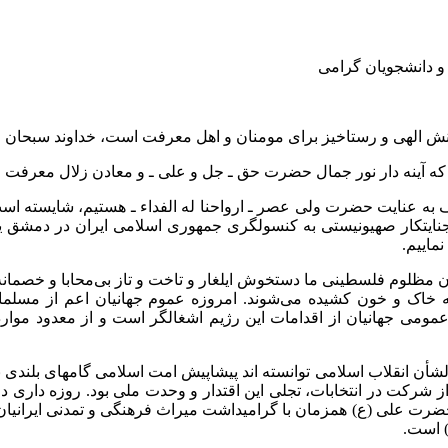
 و دانشجویان گرامی
فرینش الهی و رستاخیز برای مومنان و اهل معرفت است، خداوند سبحان 
 که آینه دار نور جمال حضرت حق ـ جل و علی ـ و معادن زلال معرفت ا
 به عنایت حضرت ولی عصر ـ ارواحنا له الفداء ـ هستیم، شایسته است 
یتکار صهیونیستی به کنسولگری جمهوری اسلامی ایران در دمشق یاد 
ماییم.
خواهران مظلوم فلسطینی ما دستخوش ایلغار و تاخت و تاز بی‌محابا و خصم
به خاک و خون کشیده می‌شوند. امروزه عموم جهانیان اعم از مسلم
مومی جهانیان از اقدامات این رژیم اشغالگر است و از معدود موار
یم الشأن انقلاب اسلامی توانسته اند پیشاپیش امت اسلامی گامهای بلن
ز شرکت در انتخابات، تجلی این اقتدار و وحدت ملی بود. روزه دار
ت علی (ع) همزمان با گرامیداشت میراث فرهنگی و تمدنی ایرانیان، ن
) است.