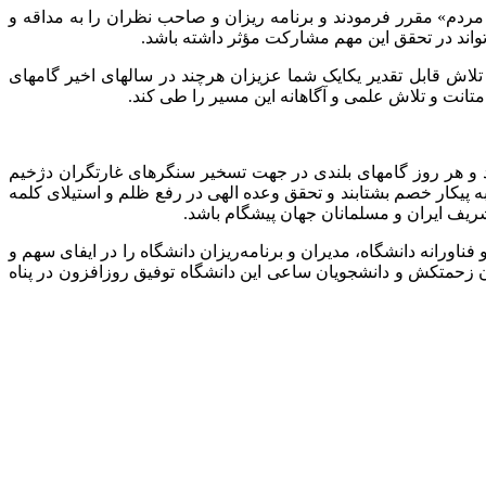
مت برکاته ـ در پیام نوروزی خود، شعارسال 1403 را «جهش تولید با مشارکت مردم» مقرر فرمودند و برنامه ریزان و صاحب نظران را به مداقه و
تواند در تحقق این مهم مشارکت مؤثر داشته باشد.
لاش قابل تقدیر یکایک شما عزیزان هرچند در سالهای اخیر گامهای
متانت و تلاش علمی و آگاهانه این مسیر را طی کند.
ند و هر روز گامهای بلندی در جهت تسخیر سنگرهای غارتگران دژخیم
 پیکار خصم بشتابند و تحقق وعده الهی در رفع ظلم و استیلای کلمه
شریف ایران و مسلمانان جهان پیشگام باشد.
اورانه دانشگاه، مدیران و برنامه‌ریزان دانشگاه را در ایفای سهم و
ن زحمتکش و دانشجویان ساعی این دانشگاه توفیق روزافزون در پناه