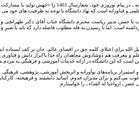
رهبر فرزانه انقلاب، حضرت آیت الله العظمی خامنه ای ـ دا
 علمی و فناورانه است که نهاد دانشگاه با توجه به ظرفیت های خود می 
ست با حسن تدبیر ریاست محترم دانشگاه جناب آقای دکتر طهرانچی و ت
اشته است؛ اما تا رسیدن به قله مطلوب فاصله دارد که باید با صبر و 
بیل الله برای اعتلای کلمه حق در اقصای عالم، جان بر کف ایستاده ا
لم و معرفت هم دوشادوش مجاهدان راه خدا با ابزار دانش و فناوری به
 این است که این دانشگاه در ارائه خدمات آموزشی و فرهنگی به مردم 
و استمرار برنامه‌های نوآورانه و اثربخش آموزشی، پژوهشی، فرهنگی و فن
وت می‌کنم و برای مدیران خدوم، اساتید دانشمند و فرهیخته، کارکنا
ر ـ ارواحنا له الفداء ـ را خواستارم.