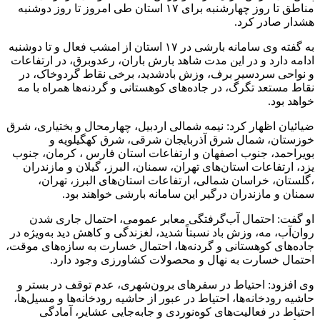
مناطق تا روز چهارشنبه برای ۱۷ استان طی امروز تا روز دوشنبه
هشدار صادر کرد.
به گفته وی سامانه بارشی در ۱۷ استان از امشب فعال و تا دوشنبه
ادامه دارد و در این مدت شاهد بارش باران، رعدوبرق، در ارتفاعات
و نواحی سردسیر برف، وزش بادشدید، برخی نقاط گردوخاک، در
نقاط مستعد تگرگ، در جاده‌های کوهستانی و گردنه‌ها همراه با مه
خواهد بود.
ضیائیان اظهار کرد: نیمه شمالی اردبیل، چهارمحال و بختیاری، شرق
خوزستان، شمال شرق آذربایجان شرقی، شرق کهگیلویه و
بویراحمد، جنوب اصفهان و ارتفاعات استان فارس ، کرمان، جنوب
یزد، ارتفاعات استان‌های تهران، سمنان، البرز، گیلان و مازندران
،گلستان، خراسان شمالی، ارتفاعات استان‌های البرز، تهران،
سمنان و مازندران درگیر این سامانه بارشی خواهند بود.
او گفت: احتمال آب‌گرفتگی معابر عمومی، احتمال جاری شدن
روان‌آب، مه، وزش باد نسبتاً شدید، لغزندگی و کاهش دید به‌ویژه در
جاده‌های کوهستانی و گردنه‌ها، احتمال خسارت به سازه‌های موقت،
احتمال خسارت به نهال و محصولات کشاورزی وجود دارد.
وی افزود: احتیاط در سفرهای برون‌شهری، عدم توقف در بستر و
حاشیه رودخانه‌ها، احتیاط در عبور از حاشیه رودخانه‌ها و مسیل‌ها،
احتیاط در فعالیت‌های کوه‌نوردی و جابه‌جایی عشایر، آمادگی