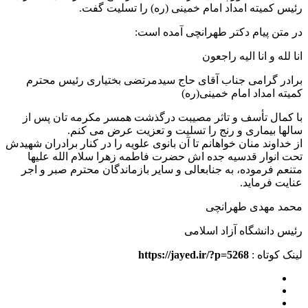
رئیس کمیته امداد امام خمینی (ره) را تسلیت گفت.
در متن پیام دکتر طهرانچی آمده است:
انا لله و انا الیه راجعون
برادر گرامی جناب آقای حاج سیدمرتضی بختیاری رئیس محترم
کمیته امداد امام خمینی(ره)
با کمال تأسف و تاثر مصیبت درگذشت همسر مکرمه تان پس از
سالها بیماری و رنج را تسلیت و تعزیت عرض می کنم.
از خداوند منان خواهانم تا آن بانوی علویه را در کنار برادران شهیدش
تحت انوار قدسیه جده اش حضرت فاطمه زهرا سلام الله علیها
متنعم فرموده، به جنابعالی و سایر بازماندگان محترم صبر و اجر
عنایت فرماید.
محمد مهدی طهرانچی
رئیس دانشگاه آزاد اسلامی
لینک کوتاه :
https://jayed.ir/?p=5268