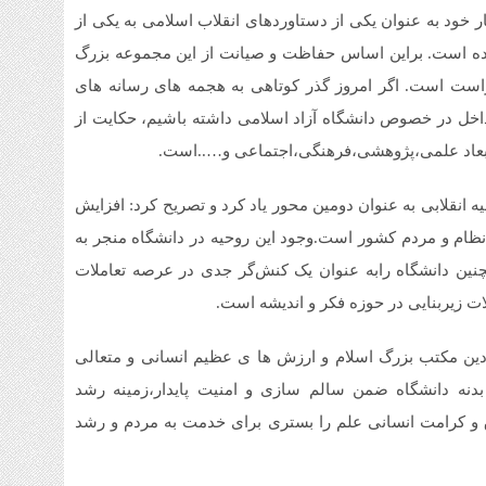
1 هفته قبل
 خود به عنوان یکی از دستاوردهای انقلاب اسلامی به یکی از
قیم
 است. براین اساس حفاظت و صیانت از این مجموعه بزرگ
شنبه ۳ م
راست است. اگر امروز گذر کوتاهی به هجمه های رسانه های
1 هفته قبل
ل در خصوص دانشگاه آزاد اسلامی داشته باشیم، حکایت از
آمو
 ابعاد علمی،پژوهشی،فرهنگی،اجتماعی و…..است.
1 هفته قبل
افز
 انقلابی به عنوان دومین محور یاد کرد و تصریح کرد: افزایش
تا 
نظام و مردم کشور است.وجود این روحیه در دانشگاه منجر به
نین دانشگاه رابه عنوان یک کنش‌گر جدی در عرصه تعاملات
ت زیربنایی در حوزه فکر و اندیشه است.
ادین مکتب بزرگ اسلام و ارزش ها ی عظیم انسانی و متعالی
نه دانشگاه ضمن سالم سازی و امنیت پایدار،زمینه رشد
ق و کرامت انسانی علم را بستری برای خدمت به مردم و رشد