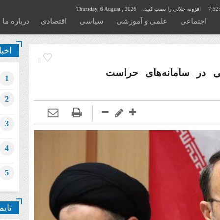
7:52
افزونه جلالی را نصب کنید.
Thursday, 6 August , 2026
اجتماعی
علمی و آموزشی
سیاسی
اقتصادی
درباره ما
اخبا
8
ی در سامانه‌های حراست
1
2
3
4
5
تایم