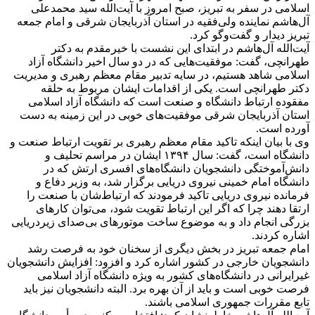
اسلامی در سفر به تبریز، صبح امروز با آیت‌الله سید محمدعلی
آل‌هاشم نماینده ولی‌فقیه در استان آذربایجان شرقی و امام جمعه
تبریز دیدار و گفت‌وگو کرد.
‎آیت‌الله آل‌هاشم در ابتدای این نشست با خیرمقدم به دکتر
طهرانچی، گفت: موفقیت‌هایی که در دو سال اخیر دانشگاه آزاد
اسلامی شاهد هستیم، در سایه تدبیر مقام معظم رهبری و مدیریت
دکتر طهرانچی است. یکی از اقدامات ایشان مربوط به حلقه
مفقوده ارتباط دانشگاه و صنعت است که دانشگاه آزاد اسلامی
استان آذربایجان شرقی موفقیت‌های خوبی در این زمینه به دست
آورده است.
‎وی با بیان اینکه تاکید مقام معظم رهبری بر تقویت ارتباط صنعت و
دانشگاه است، گفت: سال ۱۳۹۴ ایشان در مراسم تحلیف و
دانش‌آموختگی دانشجویان دانشگاه‌های افسری ارتش که در
دانشگاه امام خمینی نیروی دریایی برگزار شد، به وزیر دفاع و
فرمانده نیروی دریایی تاکید فرمودند که ارتباط‌شان با صنعت را
ارتقا دهند چرا که اگر این ارتباط تقویت شود، می‌توان کارهای
بزرگی انجام داد و به موضوع ساخت موتورهای بی‌صدای زیردریایی
اشاره کردند.
‎امام جمعه تبریز در بخش دیگری از سخنان خود به فرصت رشد
دانشجویان خارجی در کشور اشاره کرد و افزود: افزایش دانشجویان
غیرایرانی در دانشگاه‌های کشور به ویژه دانشگاه آزاد اسلامی
فرصت خوبی است و باید از آن بهره برد. البته دانشجویان نیز باید
تابع مقررات جمهوری اسلامی باشند.