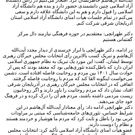
‎آیت‌الله آل‌هاشم خاطرنشان کرد: افتخار می‌کنیم در رأس دانشگاه
آزاد اسلامی چنین دانشمندی حضور دارد و بنده هم دانشگاه آزاد
اسلامی را قبول دارم و هم به این دانشگاه علاقه دارم و سعی
می‌کنم در تمام جلسات هیأت امنای دانشگاه آزاد اسلامی استان
آذربایجان شرقی شرکت کنم.
‎دکتر طهرانچی: معتقدیم در حوزه فرهنگی نیازمند دال مرکز
گفتمانی هستیم
‎در ادامه، دکتر طهرانچی با ابراز خرسندی از دیدار مجدد آیت‌الله
آل‌هاشم و تبریک کسب بالاترین رأی انتخابات مجلس خبرگان رهبری
توسط ایشان، گفت: این مورد یک تبریک به نظام جمهوری اسلامی
ایران دارد که باطل‌کننده تئوری‌هایی بود که معتقد بودند که پس از
حوادث سال ۱۴۰۱ بین مردم و روحانیت فاصله افتاده است. دشمن
می‌خواست اینگونه القا کند که مردم با روحانیت فاصله گرفتند.
اتفاقی که در انتخابات مجلس خبرگان رهبری در آذربایجان شرقی
افتاد، نشان داد که مردم روحانیت را باور دارند و اگر روحانیون
زیست مردمی داشته باشند، مردم هم آن را درک کرده و در فرهنگ
خود جای می‌دهند.
‎دکتر طهرانچی ادامه داد: رأی معنادار آیت‌الله آل‌هاشم در این
شرایط حساس، تئوری‌های جامعه‌شناسی که مبتنی بر مراودات
غربی بود را باطل و ثابت کرد که مردم ما هوشیار و خردمند هستند
و نظام را دوست دارند.
‎عضو هیأت امنای دانشگاه آزاد اسلامی تأکید کرد: انتخابات مجلس