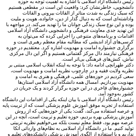
‎رئیس دانشگاه آزاد اسلامی با اشاره به اهمیت توجه به حوزه
دانشجویی، خاطرنشان کرد: واقعیت این است در مقطعی هستیم
که سبک زندگی به شدت متاثر از القائات بیرونی و القائات
واداشته‌ای است که به دنبال گذار از دین، خانواده، هویت و ملیت
بوده و این نوع سبک زندگی جوانان ما را تهدید می‌کند. در مواجهه با
این تهدید جدی معاونت فرهنگی و دانشجویی دانشگاه آزاد اسلامی
اقدامات و برنامه‌های متنوعی را اجرایی کرده که می‌توان به
کرسی‌های آزاد اندیشی که مطالبه مقام معظم رهبری است و
برگزاری جشنواره امامت و مهدویت اشاره کرد. معتقدیم در حوزه
فرهنگی نیازمند دال مرکز گفتمانی هستیم و اگر این دال مرکزی
نباش، کنش‌های فرهنگی بی‌اثر است.
‎دکتر طهرانچی ادامه داد: با توجه به اینکه انقلاب اسلامی مبتنی بر
نظریه ولایت فقیه و در چارچوب نظریه امامت و مهدویت است،
سعی کردیم در حوزه‌های علمی، فرهنگی و هنری به امامت و
مهدویت بپردازیم. امسال همه دانشگاه آزاد اسلامی استان‌ها
جشنواره‌های فاخری در این حوزه برگزار کردند و یک جریان در
کشور به‌وجود آمد.
‎رئیس دانشگاه آزاد اسلامی با بیان اینکه یکی از اقدامات این دانشگاه
استفاده از تجربه موفق آموزش علوم پزشکی است که از تربیت پایه
و عرصه استفاده می‌کند، گفت: یکی از حوزه‌هایی که از روش
آموزش پزشکی بهره بردیم، حوزه تعلیم و تربیت است، آنچه در این
عرصه مهم بود، فقط معلم نیست بلکه می‌خواهیم نظریه تربیتی
تولید کنیم. ما در دانشگاه آزاد اسلامی به نظام‌های وارداتی اتکا
نداریم و با استفاده از الگوی آموزش پزشکی دانشکده‌های تعلیم و