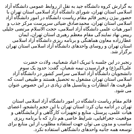
به گزارش کروه دانشگاه جید به نقل از روابط عمومی دانشگاه آزاد
اسلامی استان تهران، شورای دانشگاه آزاد اسلامی استان تهران با
حضور بیژن رنجبر قائم مقام ریاست دانشگاه در امور دانشگاه آزاد
اسلامی استان تهران، محمدصادق ضیائی سرپرست مرکز جذب و
امور هیات علمی دانشگاه آزاد اسلامی، حجت الاسلام مرتضی جلیلی
رییس نهاد نمایندگی مقام معظم رهبری استان تهران، ایمان
عطارزاده معاون هماهنگی و برنامه ریزی دانشگاه آزاد اسلامی
استان تهران و روسای واحدهای دانشگاه آزاد اسلامی استان تهران
برگزار شد.
رنجبر در این جلسه با تبریک اعیاد شعبانیه، ولادت حضرت
علی‌اکبر(ع) و فرارسیدن نیمه شعبان، گفت: حدود یک سوم
دانشجویان دانشگاه آزاد اسلامی سراسر کشور در دانشگاه آزاد
اسلامی استان تهران مشغول به تحصیل هستند و طبیعی است که
ظرفیت ها، انتظارات و پتانسیل های زیادی در این خصوص عنوان
می شود.
قائم مقام ریاست دانشگاه در امور دانشگاه آزاد اسلامی استان
تهران در ادامه بیان کرد: استان تهران با این حجم دانشجو، اعضای
هیات علمی، پرسنل، منابع و تجهیزات کارگاهی و آزمایشگاهی و
موقعیت جغرافیایی، شرایط خاصی هم دارد که با برنامه ریزی
مناسب و مدون می توان جهت استفاده مطلوب از این منابع برای
توسعه همه جانبه واحدهای دانشگاهی استفاده نکرد.