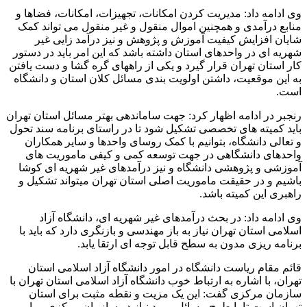
وی ادامه داد: مدیریت کردن امکانات، تجهیزات، امکانات، فضاها و
منابع درآمدی و همچنین اموال منقول و غیر منقول می تواند کمک
شایان افزایش کیفیت آموزش و پژوهش و نیز درآمد زایی غیر
شهریه ای در واحدهای استان داشته باشد که این امر باید در دستور
کار استان تهران قرار گیرد و یکی از راههای گره گشا و دست یافتن
به این موقعیت، داشتن اولویت بندی مسائل کلان استان و دانشگاه
است.
رنجبر در ادامه اظهار کرد: جهت ساماندهی بهتر مسائل استان تهران
باید کمیته های تخصصی تشکیل شود تا در راستای برنامه سند تحول
و تعالی دانشگاه، بتوانیم با کمک روسای واحدها و سایر همکاران
واحدهای دانشگاهی در جهت توسعه کمی و کیفی ماموریت های
آموزشی و پژوهشی دانشگاه و نیز درآمدهای غیر شهریه ای کوشا
باشیم و در حقیقت ماموریت اصلی استان تهران میتواند تشکیل و
راهبری این کمیته باشد.
وی ادامه داد: در بحث درآمدهای غیر شهریه ای، دانشگاه آزاد
اسلامی استان تهران نیاز به باز مهندسی و بازنگری دارد که باید با
برنامه ریزی مدون به سطح قابل توجه ای ارتقا یابد.
قائم مقام ریاست دانشگاه در امور دانشگاه آزاد اسلامی استان
تهران، با اشاره به ارتباط خوب دانشگاه آزاد اسلامی استان تهران با
سازمان مرکزی گفت: این یک مزیت و نقطه مثبت برای استان
تهران است تا با طرح مسائل مورد نیاز در سازمان مرکزی و با