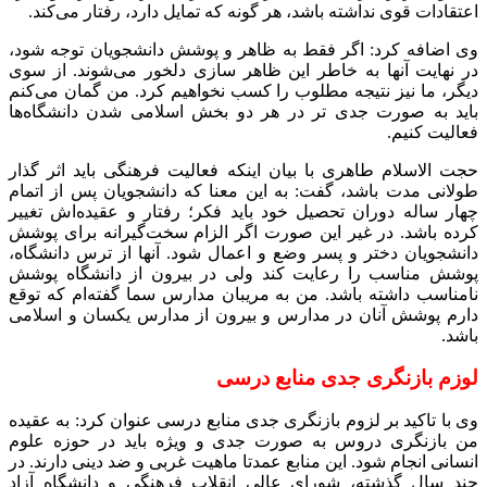
اعتقادات قوی نداشته باشد، هر گونه که تمایل دارد، رفتار می‌کند.
وی اضافه کرد: اگر فقط به ظاهر و پوشش دانشجویان توجه شود،
در نهایت آنها به خاطر این ظاهر سازی دلخور می‌شوند. از سوی
دیگر، ما نیز نتیجه مطلوب را کسب نخواهیم کرد. من گمان می‌کنم
باید به صورت جدی تر در هر دو بخش اسلامی شدن دانشگاه‌ها
فعالیت کنیم.
حجت الاسلام طاهری با بیان اینکه فعالیت فرهنگی باید اثر گذار
طولانی مدت باشد، گفت: به این معنا که دانشجویان پس از اتمام
چهار ساله دوران تحصیل خود باید فکر؛ رفتار و عقیده‌اش تغییر
کرده باشد. در غیر این صورت اگر الزام سخت‌گیرانه برای پوشش
دانشجویان دختر و پسر وضع و اعمال شود. آنها از ترس دانشگاه،
پوشش مناسب را رعایت کند ولی در بیرون از دانشگاه پوشش
نامناسب داشته باشد. من به مریبان مدارس سما گفته‌ام که توقع
دارم پوشش آنان در مدارس و بیرون از مدارس یکسان و اسلامی
باشد.
لوزم بازنگری جدی منابع درسی
وی با تاکید بر لزوم بازنگری جدی منابع درسی عنوان کرد: به عقیده
من بازنگری دروس به صورت جدی و ویژه باید در حوزه علوم
انسانی انجام شود. این منابع عمدتا ماهیت غربی و ضد دینی دارند. در
چند سال گذشته، شورای عالی انقلاب فرهنگی و دانشگاه آزاد