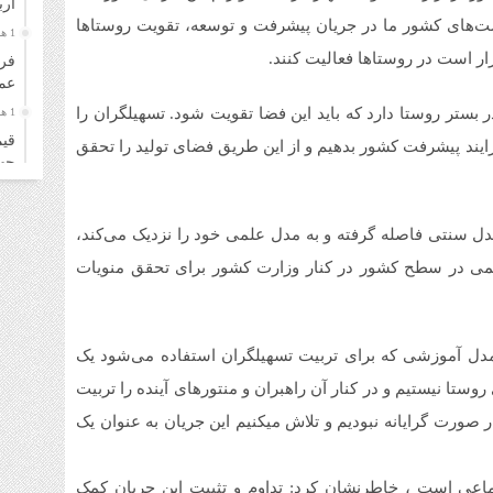
ار
ست‌های کشور ما در جریان پیشرفت و توسعه، تقویت روستاها
1 هفته قبل
ر است در روستاها فعالیت کنند.
فرو
عمل
ر بستر روستا دارد که باید این فضا تقویت شود. تسهیلگران را
1 هفته قبل
قیم
یند پیشرفت کشور بدهیم و از این طریق فضای تولید را تحقق
چهارشن
1 هفته قبل
قیم
 مدل سنتی فاصله گرفته و به مدل علمی خود را نزدیک می‌کند،
سه‌شنب
علمی در سطح کشور در کنار وزارت کشور برای تحقق منویات
1 هفته قبل
خری
زائ
1 هفته قبل
 مدل آموزشی که برای تربیت تسهیلگران استفاده می‌شود یک
قیم
وستا نیستیم و در کنار آن راهبران و منتورهای آینده را تربیت
دوشنبه
ار صورت گرایانه نبودیم و تلاش میکنیم این جریان به عنوان یک
1 هفته قبل
قیم
۴ مرداد ۱۴۰۵
جتماعی است ، خاطرنشان کرد: تداوم و تثبیت این جریان کمک