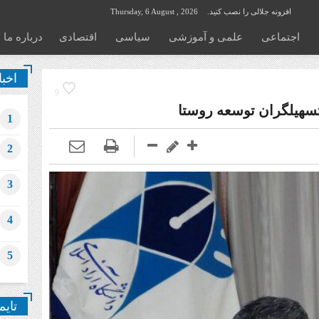
افزونه جلالی را نصب کنید.
Thursday, 6 August , 2026
اجتماعی
علمی و آموزشی
سیاسی
اقتصادی
درباره ما
اخبا
9
سهیلگران توسعه روستا
1
2
3
4
5
تایم