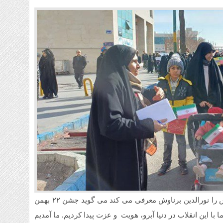
1 هفته قبل
قیم
شنبه ۳ م
1 هفته قبل
آمو
1 هفته قبل
افز
تا 
چرا در راهپیمایی امروز شرکت کردید؟ در حالی که خودش را نورالدین برناوش معرفی می کند می گوید جشن ۲۲ بهمن
 این انقلاب در دنیا آبرو، هویت و عزت پیدا کردیم. ما آمدیم