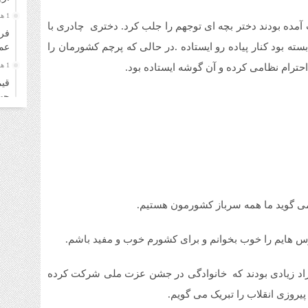
1 هفته قبل
آمده بودند دختر بچه ای توجهم را جلب کرد. دختری چادری با
فرو
ه بود کنار پیاده رو ایستاده .در حالی که پرچم کشورمان را
عمل
1 هفته قبل
حترام نظامی کرده و آن گوشه ایستاده بود.
قیم
چهارشن
1 هفته قبل
قیم
سه‌شنب
1 هفته قبل
خری
زائ
 می گوید ما همه سرباز کشورمون هستیم.
1 هفته قبل
قیم
ایم را خوب بخوانم و برای کشورم خوب و مفید باشم.
دوشنبه
1 هفته قبل
راد زیادی بودند که خانوادگی در جشن عزت ملی شرکت کرده
قیم
یروزی انقلاب را تبریک می گویم.
۴ مرداد ۱۴۰۵