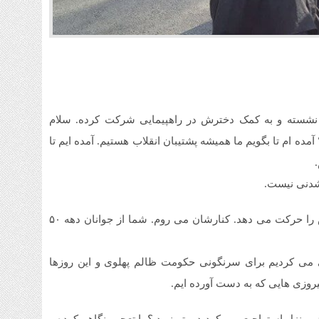
نشسته و به کمک دخترش در راهپیمایی شرکت کرده. سلام
ده ام تا بگویم ما همیشه پشتیبان انقلاب هستیم. آمده ایم تا
 شدنی نیست.
فوج فوج جمعیت اضافه می شوند. آقایی ویلچر همسرش را حرکت می دهد. کنارشان می روم. شما از جوانان دهه ۵۰
یی می کردیم برای سرنگونی حکومت ظالم پهلوی و این روزها
روزی هایی که به دست آورده ایم.