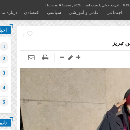
8:49
افزونه جلالی را نصب کنید.
Thursday, 6 August , 2026
اجتماعی
علمی و آموزشی
سیاسی
اقتصادی
درباره ما
اخبا
11
1
2
3
4
5
تایم