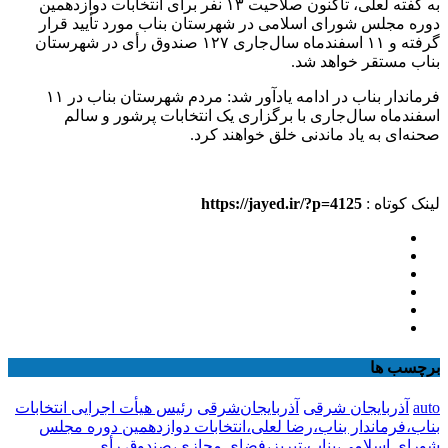
به گفته لعلی، تاکنون صلاحیت ۱۳ نفر برای انتخابات دوازدهمین
دوره مجلس شورای اسلامی در شهرستان بناب مورد تأیید قرار
گرفته و ۱۱ اسفندماه سال‌جاری ۱۲۷ صندوق رأی در شهرستان
بناب مستقر خواهد شد.
فرماندار بناب در ادامه یادآور شد: مردم شهرستان بناب در ۱۱
اسفندماه سال‌جاری با برگزاری یک انتخابات پرشور و سالم
صحنه‌ای به یاد ماندنی خلق خواهند کرد.
لینک کوتاه :
https://jayed.ir/?p=4125
برچسب ها
auto
آذربایجان شرقی
آذربایجان‌شرقی
رئیس هیأت اجرایی انتخابات
بناب،فرماندار بناب،رضا لعلی،انتخابات دوازدهمین دوره مجلس
شورای اسلامی،بناب،تبریز،فضای مجازی،صندوق رأی