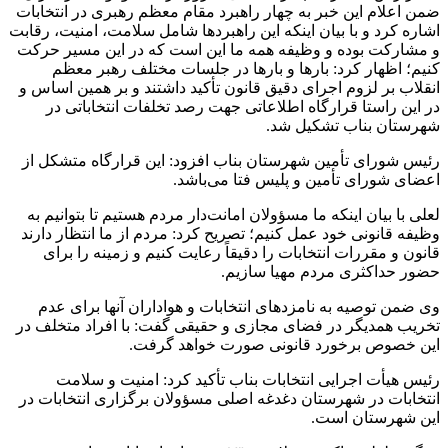
ضمن اعلام این خبر به چهار راهبرد مقام معظم رهبری در انتخابات
اشاره کرد و با بیان اینکه این راهبردها شامل سلامت، امنیت، رقابت
و مشارکت بوده و وظیفه همه ما این است که در این مسیر حرکت
کنیم؛ اظهار کرد: بارها و بارها در جلسات مختلف رهبر معظم
انقلاب بر لزوم اجرای دقیق قانون تأکید داشتند و بر همین اساس و
در این راستا قرارگاه اطلاعاتی جهت رصد تخلفات انتخاباتی در
شهرستان بناب تشکیل شد.
رئیس شورای تأمین شهرستان بناب افزود: این قرارگاه متشکل از
اعضای شورای تأمین و پلیس فتا می‌باشد.
لعلی با بیان اینکه ما مسؤولان امانت‌دار مردم هستیم تا بتوانیم به
وظیفه قانونی خود عمل کنیم؛ تصریح کرد: مردم از ما انتظار دارند
قانون و مقررات انتخابات را دقیقاً رعایت کنیم و زمینه را برای
حضور حداکثری مردم مهیا سازیم.
وی ضمن توصیه به نامزدهای انتخابات و هواداران آنها برای عدم
تخریب همدیگر در فضای مجازی و حقیقی گفت: با افراد متخلف در
این خصوص برخورد قانونی صورت خواهد گرفت.
رئیس هیأت اجرایی انتخابات بناب تأکید کرد: امنیت و سلامت
انتخابات در شهرستان دغدغه اصلی مسؤولان برگزاری انتخابات در
این شهرستان است.