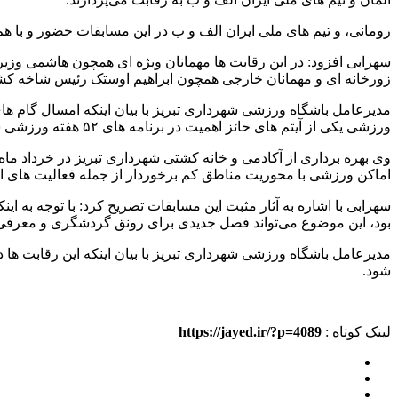
رومانی، و تیم های ملی ایران الف و ب در این مسابقات حضور و با هم
سهرابی افزود: در این رقابت ها مهمانان ویژه ای همچون هاشمی وز
زورخانه ای و مهمانان خارجی همچون ابراهیم اوستک رئیس شاخه کش
مدیرعامل باشگاه ورزشی شهرداری تبریز با بیان اینکه امسال گام ه
ورزشی یکی از آیتم های حائز اهمیت در برنامه های ۵۲ هفته ورزشی شهرداری تبریز است و بر همین اساس در زمینه ایجاد انگیزه و نشاط در میان ورزشکاران و شهروندان این مسابقات برپا می شود.
وی بهره برداری از آکادمی و خانه کشتی شهرداری تبریز در خرداد ما
اماکن ورزشی با محوریت مناطق کم برخوردار از جمله فعالیت های 
سهرابی با اشاره به آثار مثبت این مسابقات تصریح کرد: با توجه به 
بود، این موضوع می‌تواند فصل جدیدی برای رونق گردشگری و معرفی ت
شود.
لینک کوتاه :
https://jayed.ir/?p=4089