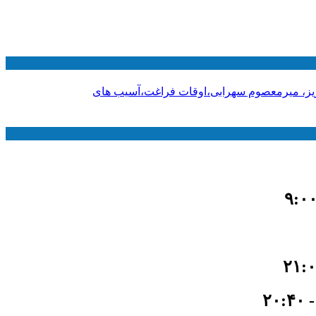
بریز، میرمعصوم سهرابی،اوقات فراغت،آسیب های