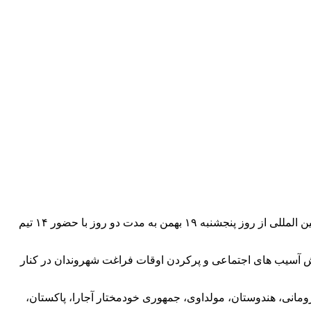
مدیرعامل باشگاه ورزشی شهرداری تبریز از برگزاری مسابقات جهانی کشتی قهرمانی به میزبانی شهرداری خبر داد و گفت: این مسابقات بین المللی از روز پنجشنبه ۱۹ بهمن به مدت دو روز با حضور ۱۴ تیم
د: ترویج ورزش نقش کلیدی در کاهش آسیب های اجتماعی و پرکردن اوقات فراغت شهروندان در کنار
 ازبکستان، رومانی، هندوستان، مولداوی، جمهوری خودمختار آجارا، پاکستان،