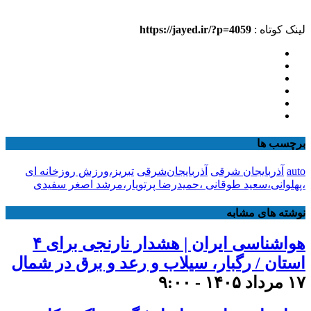
لینک کوتاه :
https://jayed.ir/?p=4059
برچسب ها
auto
آذربایجان شرقی
آذربایجان‌شرقی
تبریز،ورزش روزخانه ای
،پهلوانی،سعید طوقانی ،حمیدرضا پرتویار،مرشد اصغر سفیدی
نوشته های مشابه
هواشناسی ایران | هشدار نارنجی برای ۴
استان / رگبار، سیلاب و رعد و برق در شمال
۱۷ مرداد ۱۴۰۵ - ۹:۰۰