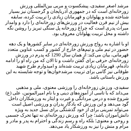
مرشد اصغر سفیدی، پیشکسوت و مربی بین‌المللی ورزش
زورخانه‌ای است که در جمهوری آذربایجان و گرجستان نیز بسیار
شناخته شده و پهلوانان و قهرمانان زیادی را تربیت کرده، سابقه
بیش از نیم قرن فعالیت در ورزش‌های زورخانه‌ای را دارد و وامدار
میراث پدری است که چراغ زورخانه پل سنگی تبریز را روشن نگه
داشته و محل تربیت پهلوانان معروف بود.
او با اشاره به رواج ورزش زورخانه‌ای در سایر کشورها و یک دهه
حضور در تیم ملی و تیم‌های خارج از کشور و کسب عناوین متعدد
قهرمانی، بیان می‌کند: از همان سال 1290 که پدرم در ورزش
زورخانه‌ای حرفی برای گفتن داشت و تا الان که من راه او را ادامه
داده‌ام، قهرمانان زیادی تربیت شده‌اند و امیدوارم طرح شهید
طوقانی نیز گامی برای تربیت مرشدخوان‌ها و توجه شایسته به این
ورزش باستانی باشد.
سفیدی، ورزش زورخانه‌ای را ورزشی معنوی، ملی و مذهبی
می‌داند که با تاسی از آموزه‌های دینی و با نام امیرالمونین، علی (ع)
شروع شده و درس مردانگی و غیرت و ایثار به ورزشکاران داخل
گود می‌دهد و این ورزش که یادگار پدران و ورزشی اصیل است
می‌تواند تمرینی برای از خود گذشتگی برای نسل جدید به ویژه
دانش‌آموزان باشد؛ چرا که ورزش زورخانه‌ای نه تنها تحرک جسمی
و روحی و معنوی؛ بلکه راه و رسم زندگی و احترام به پدر و مادر و
مرام و منش را نیز به ورزشکار یاد می‌دهد.