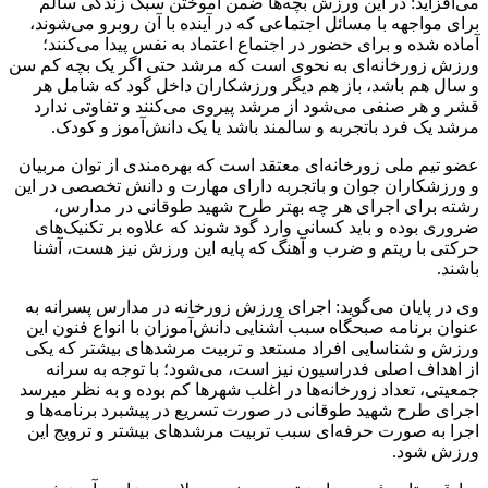
می‌افزاید: در این ورزش بچه‌ها ضمن آموختن سبک زندگی سالم
برای مواجهه با مسائل اجتماعی که در آینده با آن روبرو می‌شوند،
آماده شده و برای حضور در اجتماع اعتماد به نفس پیدا می‌کنند؛
ورزش زورخانه‌ای به نحوی است که مرشد حتی اگر یک بچه کم سن
و سال هم باشد، باز هم دیگر ورزشکاران داخل گود که شامل هر
قشر و هر صنفی می‌شود از مرشد پیروی می‌کنند و تفاوتی ندارد
مرشد یک فرد باتجربه و سالمند باشد یا یک دانش‌آموز و کودک.
عضو تیم ملی زورخانه‌ای معتقد است که بهره‌مندی از توان مربیان
و ورزشکاران جوان و باتجربه دارای مهارت و دانش تخصصی در این
رشته برای اجرای هر چه بهتر طرح شهید طوقانی در مدارس،
ضروری بوده و باید کسانی وارد گود شوند که علاوه بر تکنیک‌های
حرکتی با ریتم و ضرب و آهنگ که پایه این ورزش نیز هست، آشنا
باشند.
وی در پایان می‌گوید: اجرای ورزش زورخانه در مدارس پسرانه به
عنوان برنامه صبحگاه سبب آشنایی دانش‌آموزان با انواع فنون این
ورزش و شناسایی افراد مستعد و تربیت مرشدهای بیشتر که یکی
از اهداف اصلی فدراسیون نیز است، می‌شود؛ با توجه به سرانه
جمعیتی، تعداد زورخانه‌ها در اغلب شهرها کم بوده و به نظر می‎رسد
اجرای طرح شهید طوقانی در صورت تسریع در پیشبرد برنامه‌ها و
اجرا به صورت حرفه‌ای سبب تربیت مرشدهای بیشتر و ترویج این
ورزش شود.