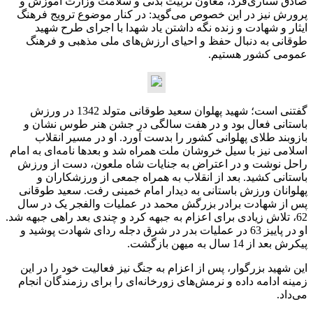
صادق ستاری‌فرد، معاون تربیت بدنی و سلامت وزارت آموزش و
پرورش نیز در این خصوص می‌گوید: در کنار موضوع ترویج فرهنگ
ایثار و شهادت و زنده نگه داشتن یاد شهدا با اجرای طرح شهید
طوقانی به دنبال حفظ و احیای ارزش‌های ملی مذهبی و فرهنگ
عمومی کشور هستیم.
گفتنی است؛ شهید پهلوان سعید طوقانی متولد 1342 در ورزش
باستانی فعال بود و در هفت سالگی در جشن هنر طوس نشان و
بازوبند طلای پهلوانی کشور را بدست آورد. او در مسیر انقلاب
اسلامی نیز با سیل خروشان ملت همراه شد و بعدها نامه‌ای به امام
راحل نوشت و در اعتراض به جنایات شاه ملعون، دست از ورزش
باستانی کشید. بعد از انقلاب به همراه جمعی از ورزشکاران و
پهلوانان ورزش باستانی به دیدار امام خمینی رفت. سعید طوقانی
پس از شهادت برادر بزرگش محمد در عملیات والفجر یک در سال
62، تلاش زیادی برای اعزام به جبهه کرد و چندی بعد راهی جبهه شد.
او در پاییز 63 در عملیات بدر در شرق دجله ردای شهادت پوشید و
پیکرش بعد از 14 سال به میهن بازگشت.
این شهید بزرگوار، پس از اعزام به جنگ نیز فعالیت خود را در این
زمینه ادامه داده و نرمش‌های زورخانه‌ای را برای رزمندگان انجام
می‌داد.