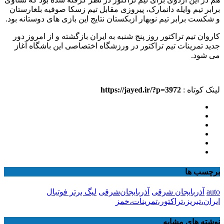
برابر تیم وایله دانمارک، پیروزی مقابل تیم زسکا صوفیه بلغارستان
و شکست برابر تیم نوبهار ازبکستان نتایج این بازی های دوستانه بود.
کاروان تیم تراکتور روز پنج شنبه به ایران بازگشته و از امروز دور
جدید تمرینات تیم تراکتور در ورزشگاه اختصاصی این باشگاه آغاز
می شود.
لینک کوتاه :
https://jayed.ir/?p=3972
برچسب ها
auto
آذربایجان شرقی
آذربایجان‌شرقی
لیگ برتر فوتبال
ایران،تبریز،تراکتور،تمرینات،خمز
نوشته های مشابه