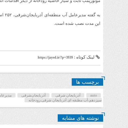
موتورپمب ثابت و سیار حاشیه رودخانه از دیگر اقدامات ان
این مدت نصب شده است.
لینک کوتاه :
https://jayed.ir/?p=3939
برچسب ها
auto
آذربایجان شرقی
آذربایجان‌شرقی
مدیرعام
سیزدهم،آب مطنقه ای آذربایجان شرقی،رودخانه
نوشته های مشابه