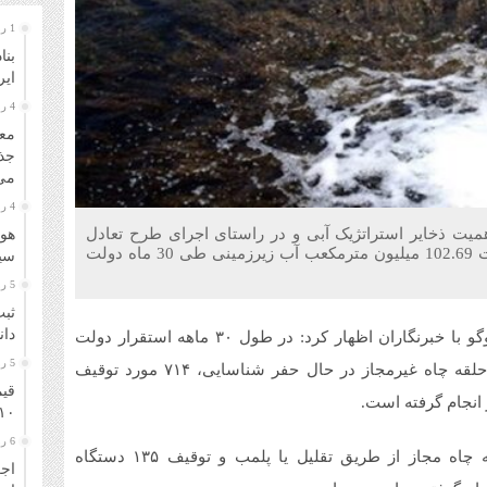
1 روز قبل
بنا
ایر
4 روز قبل
معا
جذ
می‌
4 روز قبل
همیت ذخایر استراتژیک آبی و در راستای اجرای طرح تعادل
هوا
بخشی و حفاظت از آب‌های زیرزمینی، گفت: از هدررفت 102.69 میلیون مترمکعب آب زیرزمینی طی 30 ماه دولت
سیل
5 روز قبل
ثبت
دانشگا
به گزارش جید از تبریز، یوسف غفارزاده امروز در گفت‌وگو با خبرنگاران اظهار کرد: در طول ۳۰ ماهه استقرار دولت
5 روز قبل
سیزدهم و در راستای اجرای طرح تعادل بخشی، ۱۰۶۴ حلقه چاه غیرمجاز در حال حفر شناسایی، ۷۱۴ مورد توقیف
قیم
۱۰ مرداد ۴۰۵
6 روز قبل
وی اضافه کرد: جلوگیری از اضافه برداشت ۱۵۷۰ حلقه چاه مجاز از طریق تقلیل یا پلمب و توقیف ۱۳۵ دستگاه
اجر