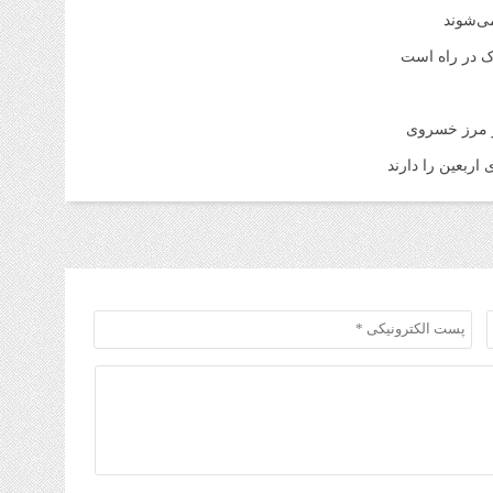
1 هفته قبل
می‌شوند
قیم
اک در راه است
شنبه ۳ م
1 هفته قبل
ر مرز خسروی
آمو
اربعین را دارند
1 هفته قبل
افز
تا 