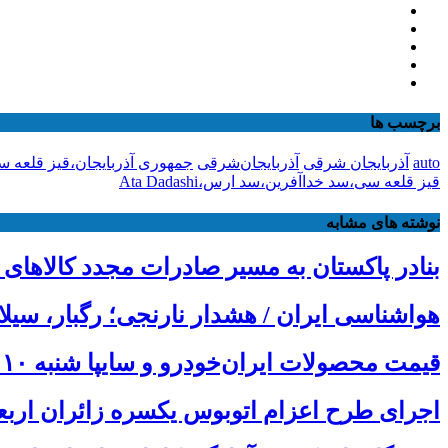
برچسب ها
auto
آذربایجان شرقی
آذربایجان‌شرقی
جمهوری آذربایجان،قیز قلعه س
قیز قلعه سی،سد خداآفرین،سد ارس،Ata Dadashi
نوشته های مشابه
بنادر پاکستان به مسیر صادرات مجدد کالاهای 
هواشناسی ایران / هشدار نارنجی؛ رگبار، سیل
قیمت محصولات ایران‌خودرو و سایپا شنبه ۱۰ مرداد ۱۴۰۵
اجرای طرح اعزام اتوبوس یکسره زائران ارب