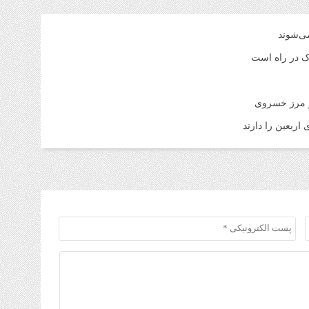
1 هفته قبل
قیم
می‌شوند
شنبه ۳ م
اک در راه است
1 هفته قبل
آمو
ر مرز خسروی
1 هفته قبل
اربعین را دارند
افز
تا 