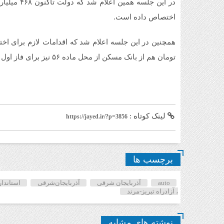
در این جلسه
اختصاص داده است.
تومان هم از بانک مسکن از محل ماده ۵۶ نیز برای فاز اول آزادراه در حدفاصل تبریز-صوفیان انجام شده است.
لینک کوتاه :
https://jayed.ir/?p=3856
برچسب ها
auto
آذربایجان شرقی
آذربایجان‌شرقی
استاندار
، آزادراه تبریز-مرند
نوشته های مشابه