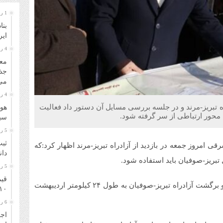
1 روز قبل
بنا
ایر
4 روز قبل
معا
جذ
می‌
4 روز قبل
راه تبریز-مرند و در جلسه بررسی مسایل آن دستور داد فعالیت
هوا
محور ارتباطی از سر گرفته شود.
سیل
5 روز قبل
ثبت
قی امروز جمعه در بازدید از آزادراه تبریز-مرند اظهار کرد:که
دانشگا
ل تبریز-صوفیان باید استفاده شود.
5 روز قبل
قیم
پیمانکار طرح نیز در این جلسه قول داد که باندهای رفت و برگشت آزادراه تبریز-صوفیان به طول ۲۴ کیلومتر اردیبهشت
۱۰ مرداد ۴۰۵
6 روز قبل
اجر