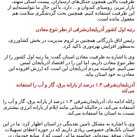
ظرفیت بالایی همچون جنگل‌های ارسباران، پیست اسکی سهند،
بازار تبریز، روستای کندوان و… دارد، با این حال ما نتوانسته‌ایم از
این ظرفیت استفاده کنیم. همچنین بحث گردشگری سلامت هم
مغفول مانده است.
رتبه اول کشور آذربایجان‌شرقی از نظر تنوع معادن
رئیس اتاق بازرگانی همچنین بر لزوم مدیریت در بخش کشاورزی،
به‌منظور افزایش بهره‌وری تاکید کرد.
وی با اشاره به ظرفیت معادن استان گفت: ما رتبه اول کشور را از
نظر تنوع معادن داریم، اما این را در اقتصاد آذربایجان لمس
نمی‌کنیم. خواسته مردم آذربایجان این است که ارزش افزوده این
معادن به خود استان بیاید.
آذربایجان‌شرقی ۱.۳ درصد از یارانه برق، گاز و آب را استفاده
می‌کند
ژائله ادامه داد: آذربایجان‌شرقی ۱.۳ درصد از یارانه برق، گاز و آب را
استفاده می‌کند، درحالیکه استانی مانند ایلام از یارانه انرژی بیشتری
نسبت به استان ما استفاده می‌کند.
وی با اشاره به مشکل تامین نقدینگی در استان اظهار کرد: ما در این
استان بانک‌های خصوصی زیادی داریم که در حوزه اعطای تسهیلات
چندان موفق نبوده‌اند، خواسته ما این است که از منابع خودمان در