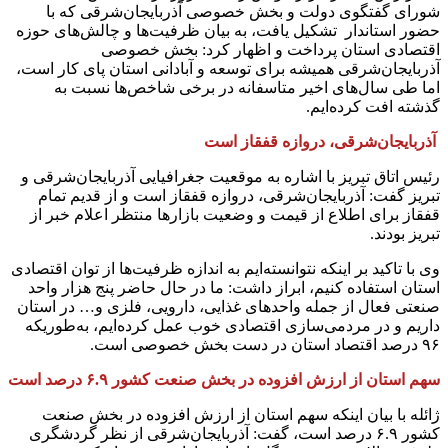
شورای گفتگوی دولت و بخش خصوصی آذربایجان‌شرقی که با
حضور استاندار تشکیل یافت، به بیان ظرفیت‌ها و چالش‌های حوزه
اقتصادی استان پرداخت و اظهار کرد: بخش خصوصی
آذربایجان‌شرقی همیشه برای توسعه و آبادانی استان پای کار است،
اما طی سال‌های اخیر متاسفانه در برخی شاخص‌ها نسبت به
گذشته افت کرده‌ایم.
آذربایجان‌شرقی، دروازه قفقاز است
رئیس اتاق تبریز با اشاره به موقعیت جغرافیایی آذربایجان‌شرقی و
تبریز گفت: آذربایجان‌شرقی، دروازه قفقاز است و از قدیم تمام
قفقاز برای اطلاع از قیمت و وضعیت بازارها منتظر اعلام خبر از
تبریز بودند.
وی با تاکید بر اینکه نتوانسته‌ایم به اندازه ظرفیت‌ها از توان اقتصادی
استان استفاده کنیم، ابراز داشت: ما در حال حاضر پنج هزار واحد
صنعتی فعال از جمله واحدهای غذایی، دارویی، فلزی و… در استان
داریم و در مردمی‌سازی اقتصادی خوب عمل کرده‌ایم، به‌طوریکه
۹۶ درصد اقتصاد استان در دست بخش خصوصی است.
سهم استان از ارزش افزوده در بخش صنعت کشور ۶.۹ درصد است
ژائله با بیان اینکه سهم استان از ارزش افزوده در بخش صنعت
کشور ۶.۹ درصد است، گفت: آذربایجان‌شرقی از نظر گردشگری