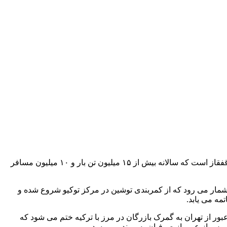
به گفته کارشناسان اقتصادی، مسیر آزاد راه تبریز -مرند- بازرگان، مسیر اصلی ترانزیت کالا و مسافر با کشور ترکیه، اتحادیه اروپا و منطقه قفقاز است که سالانه بیش از ۱۵ میلیون تن بار و ۱۰ میلیون مسافر
 بازرگان از ابرپروژه‌های آذربایجان شرقی و بخشی از بزرگراه ۲۰ هزار و ۵۵۷ کیلومتری آسیا به شمار می رود که از کمربندی توشین در مرکز توکیو شروع شده و
تمه می یابد.
ور از تهران به گمرک بازرگان در مرز با ترکیه ختم می شود که