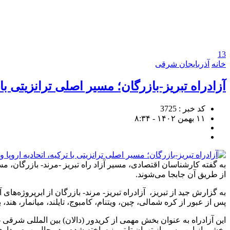
13
خانه
آذربایجان شرقی
آزادراه تبریز-بازرگان؛ مسیر اصلی ترانزیتی با ت
کد خبر : 3725
۱۱ بهمن ۱۴۰۲ - ۸:۳۴
از طریق آن جابجا می‌شوند.
پس از عبور از کره شمالی، چین، ویتنام، کامبوج، تایلند، میانمار، هند،
این آزادراه به عنوان بخش مهمی از کریدور (دالان) بین المللی شرقی
بخشی از این مسیر از تهران تا تبریز ساخته شده و در حال بهره برداری است بخشی نیز به طول ۶۴ کیلومتر از غرب تبریز شروع شد