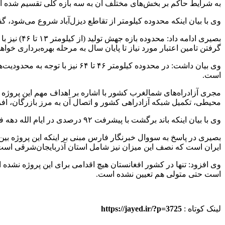
به شرایط حاکم بر بخش‌های مختلف آن به سه بازه کلی تقسیم شده 
وی با بیان اینکه محدوده کیلومتر از تقاطع دیزل‌آباد شروع می‌شود، گفت: در حال حاضر به صورت آزادراه ۴ خطه در دست بهره‌برداری بود
بصیری ادا
گرفتن تامین اعتبار مورد نیاز تا پایان سال به مرحله بهره‌برداری خواه
وی بیان داشت: در محدوده کیلوم
است.
مجری آزادراه‌های شمالغرب کشور با اشاره بر اهداف مهم این پر
محیطی، تکمیل شبکه آزادراهی کشور و اتصال آن به مرز بازرگان، افزای
وی با بیان اینکه باند برگشت با پیشرفت ۹۲ درصدی در ایام الله دهه فجر مورد بهره‌برداری خواهد رسید، گفت: مسیر رفت نیز تا ۶ ماه آینده با تامین اعتبار به بهره‌برداری خواهد رسید.
ایران است که نصف این میزان نیز شامل استان آذربایجان‌شرقی است
وی افزود: تنها در کشور افغانستان هیچ اقدامی برای این پروژه نشد
است حتی متولی هم تعیین نشده است.
لینک کوتاه :
https://jayed.ir/?p=3725