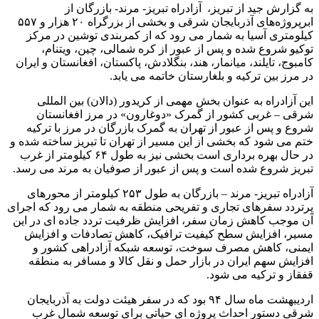
به گزارش جید از تبریز، آزادراه تبریز- مرند- بازرگان از
ابرپروژه‌های آذربایجان شرقی و بخشی از بزرگراه ۲۰ هزار و ۵۵۷
کیلومتری آسیا به شمار می رود که از کمربندی توشین در مرکز
توکیو شروع شده و پس از عبور از کره شمالی، چین، ویتنام،
کامبوج، تایلند، میانمار، هند، بنگلادش، پاکستان، افغانستان و ایران
در مرز بین ترکیه و بلغارستان خاتمه می یابد.
این آزادراه به عنوان بخش مهمی از کریدور (دالان) بین المللی
شرقی – غربی کشور از گمرک «دوغارون» در مرز افغانستان
شروع و پس از عبور از تهران به گمرک بازرگان در مرز با ترکیه
ختم می شود که بخشی از این مسیر از تهران تا تبریز ساخته شده و
در حال بهره برداری است بخشی نیز به طول ۶۴ کیلومتر از غرب
تبریز شروع شده است و پس از عبور از صوفیان به مرند می رسد.
آزادراه تبریز- مرند – بازرگان به طول ۲۵۳ کیلومتر از محورهای
پرتردد سفرهای تجاری و تفریحی منطقه به شمار می رود که اجرای
آن موجب کاهش زمان سفر، افزایش ظرفیت تردد جاده ای در این
مسیر، افزایش سطح کیفیت ترافیک، کاهش تصادفات و افزایش
ایمنی، کاهش مصرف سوخت، توسعه شبکه آزادراهی کشور و
افزایش سهم ایران در بازار حمل و نقل کالا و مسافر به منطقه
قفقاز و ترکیه می شود.
اردیبهشت ماه سال ۹۴ بود که در سفر هیئت دولت به آذربایجان
شرقی دستور احداث پروژه ای حیاتی برای توسعه شمال غرب