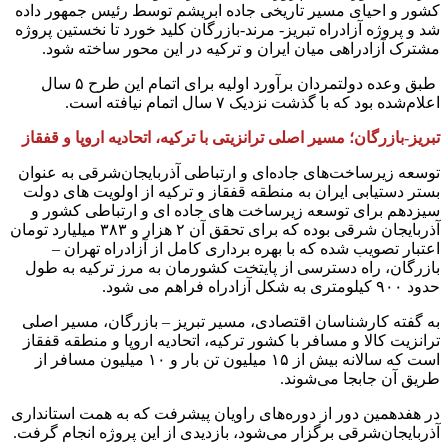
کشور و احیای مسیر تاریخی جاده ابریشم توسط رئیس جمهور داده
شد و پروژه آزادراه تبریز- مرند-بازرگان کلید خورد تا نخستین پروژه
مشترک آزادراهی میان ایران و ترکیه در این محور ساخته شود.
طبق وعده دولتمردان برآورد اولیه برای اتمام این طرح ۵ سال
اعلام‌شده بود که با گذشت نزدیک ۷ سال اتمام نیافته است.
تبریز-بازرگان؛ مسیر اصلی ترانزیتی با ترکیه، اتحادیه اروپا و قفقاز
توسعه زیرساخت‌های جاده‌ای و ارتباطی آذربایجان‌شرقی به عنوان
بستر دستیابی ایران به منطقه قفقاز و ترکیه از اولویت های دولت
سیزدهم برای توسعه زیرساخت های جاده ای و ارتباطی کشور و
آذربایجان شرقی بوده که برای تحقق آن ۲ هزار و ۳۸۳ میلیارد تومان
اعتبار تصویب شده که با بهره برداری کامل از آزادراه تهران –
بازرگان، راه دسترسی از پایتخت کشورمان به مرز ترکیه به طول
حدود ۹۰۰ کیلومتری به شکل آزادراه فراهم می شود.
به گفته کارشناسان اقتصادی، مسیر تبریز – بازرگان، مسیر اصلی
ترانزیت کالا و مسافر با کشور ترکیه، اتحادیه اروپا و منطقه قفقاز
است که سالانه بیش از ۱۵ میلیون تن بار و ۱۰ میلیون مسافر از
طریق آن جابجا می‌شوند.
در هفدهمین دور از دوره‌های راویان پیشرفت که به همت استانداری
آذربایجان‌شرقی برگزار می‌شود، بازدیدی از این پروژه انجام گرفت.