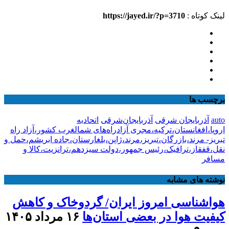
لینک کوتاه :
https://jayed.ir/?p=3710
برچسب ها
auto
آذربایجان شرقی
آذربایجان‌شرقی
اتحادیه
اروپا،افغانستان،ترکیه،مجری آزادراه‌های شمالغرب کشور،آزاد راه
تبریز- مرند،بازرگان،تبریز،مرند،ژاپن،بلغارستان،جاده ابریشم،حمل و
نقل،قفقاز،ترافیک،رئیس جمهور،دولت سیزدهم،ترانزیت،کالا و
مسافر
نوشته های مشابه
هواشناسی امروز ایران/ گردوخاک و کاهش
کیفیت هوا در بعضی استان‌ها
۱۶ مرداد ۱۴۰۵