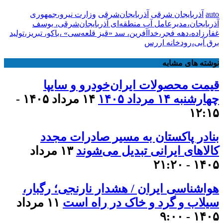
auto
آذربایجان شرقی
آذربایجان‌شرقی
وزارت نیرو،جمهوری
آذربایجان،مدیرعامل آب منطقه‌ای آذربایجان‌شرقی، یوسف
غفارزاده،دهه فجر،خداآفرین، سد «قیز قلعه‌سی» ،باکو، تبریز،تولید
برق آبی،رودخانه اررس
نوشته های مشابه
قیمت محصولات ایران‌خودرو و سایپا
چهارشنبه ۱۴ مرداد ۱۴۰۵
۱۴ مرداد ۱۴۰۵ -
۱۲:۱۵
بنادر پاکستان به مسیر صادرات مجدد
کالاهای ایرانی تبدیل می‌شوند
۱۳ مرداد
۱۴۰۵ - ۲۱:۲۰
هواشناسی ایران / هشدار نارنجی؛ رگبار،
سیلاب و گرد و خاک در راه است
۱۱ مرداد
۱۴۰۵ - ۹:۰۰