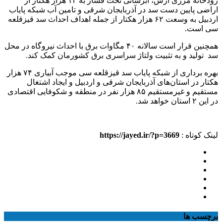
رودخانه مرزی ارس، آبرسانی تحت فشار به ۱۲ هزار هکتار از
اراضی پایین دست سد در آذربایجان شرقی و تامین آب شبکه پایاب
اردبیل به وسعت ۶۲ هزار هکتار از جمله اهداف احداث سد قیزقلعه
سی است.
همچنین قرار است سالانه ۴۰ مگاوات برق با احداث نیروگاه در محل
سد تولید و به تثبیت ولتاژ سراسری برق کشورمان کمک کند.
بهره برداری از شبکه پایاب سد قیزقلعه سی موجب آبیاری ۷۴ هزار
هکتار در استان‌های آذربایجان شرقی و اردبیل و ایجاد اشتغال
مستقیم و غیرمستقیم ۸۵ هزار نفر در منطقه و شکوفایی اقتصادی
در این ۲ استان خواهد شد.
لینک کوتاه :
https://jayed.ir/?p=3669
برچسب ها