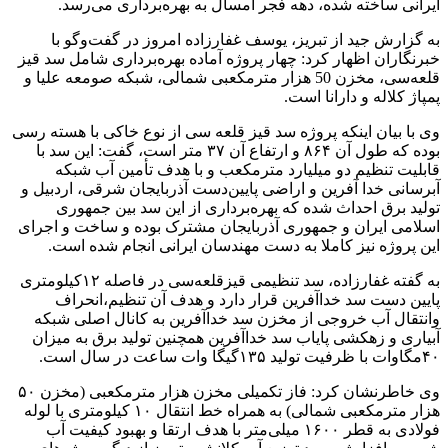
ایرانی ساخته شده، دهه فجر امسال به بهره‌برداری می‌رسد.
به گزارش جید از تبریز، یوسف غفارزاده امروز در گفت‌وگو با
خبرنگاران اظهار کرد: چهار پروژه آماده بهره‌برداری شامل سد قیز
قلعه‌سی، مخزن 50 هزار مترمکعبی شمالی، شبکه صومعه علیا و
پمپاژ کلاله و دارانا است.
وی با بیان اینکه پروژه سد قیز قلعه سی از نوع خاکی با هسته رسی
بوده که طول آن ۸۶۴ و ارتفاع آن ۳۷ متر است، گفت: این سد با
قابلیت تنظیم دو میلیارد مترمکعب و با هدف تأمین آب شبکه
آبرسانی خدا آفرین و اراضی پایین‌دست آذربایجان شرقی، اردبیل و
تولید برق احداث شده که بهره‌برداری از این سد بین جمهوری
اسلامی ایران و جمهوری آذربایجان مشترک بوده و ساخت و اجرای
این پروژه نیز کاملا به دست مهندسان ایرانی انجام شده است.
به گفته غفارزاده، سد تنظیمی قیزقلعه‌سی در فاصله ۱۲کیلومتری
پایین دست سد خداآفرین قرار دارد و هدف آن تنظیم،انحراف
وانتقال آب خروجی از مخزن سد خداآفرین به کانال اصلی شبکه
آبیاری و زهکشی پایاب سد خداآفرین همچنین تولید برق به میزان
۴۰مگاوات با ظرفیت تولید ۱۳۵گیگا وات ساعت در سال است.
وی خاطرنشان کرد: فاز تکمیلی مخزن هزار مترمکعبی (مخزن ۵٠
هزار مترمکعبی شمالی) به همراه خط انتقال ١٠ کیلومتری با لوله
فولادی به قطر ١۶٠٠ میلی‌متر با هدف ارتقا و بهبود کیفیت آب