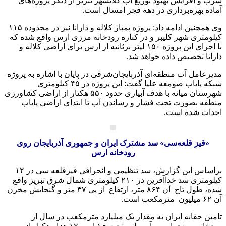
شرب و افزایش بهبود توزیع آب کلانشهر تبریز از دیگر پروژه‌های
آماده بهره‌برداری در دهه فجر امسال است.
وی همچنین ادامه داد: پروژه پمپاژ کلاله و دارانا نیز در محدوده ۱۱۵
کیلومتری شهر کلیبر و در کناره رودخانه مرزی ارس واقع شده که
با اجرای این پروژه ۱۵۰ لیتر برثانیه از ارس برای اراضی کلاله و
دارانا تخصیص داده خواهد شد.
مدیرعامل آب منطقه‌ای آذربایجان‌شرقی در پایان با اشاره به پروژه
شبکه پایاب صومعه علیا گفت: این پروژه در ۴۵ کیلومتری
شهرستان میانه با هدف آبیاری حدود ۵۵۰ هکتار از اراضی کشاورزی
منطقه بصورت تحت فشار و رساندن آب تا ابتدای اراضی پایاب
احداث شده است.
«قیز قلعه‌سی» سد مشترک ایران و جمهوری آذربایجان روی
رودخانه ارس
براساس این گزارش، سد تنظیمی و انحرافی قیزقلعه سی در ۱۲
کیلومتری سد خداآفرین در ۲۱۰ کیلومتری شمال شرق تبریز واقع
شده، طول تاج آن ۸۶۴ متر، ارتفاع از پی ۳۷ متر و گنجایش مخزن
آن ۶۲ میلیون مترمکعب است.
تامین حقابه ایران به مقدار یک میلیارد مترمکعب در سال از