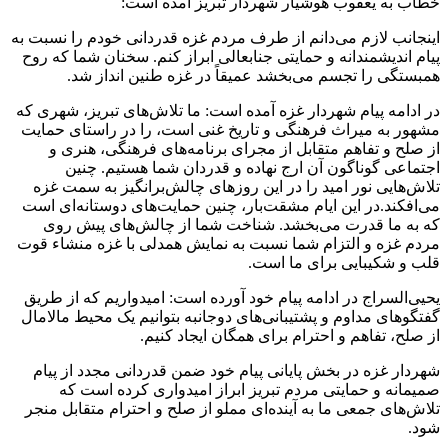
خطاب به یعقوب هوشیار شهردار تبریز آمده است:
اینجانب لازم می‌دانم از طرف مردم غزه قدردانی خودم را نسبت به
پیام اندیشمندانه و حمایتی جنابعالی ابراز کنم. سخنان شما که روح
همبستگی را تجسم می‌بخشد عمیقاً در غزه طنین انداز شد.
در ادامه پیام شهردار غزه آمده است: ما تلاش‌های تبریز، شهری که
مشهور به میراث فرهنگی و تاریخ غنی است، را در راستای حمایت
از صلح و تفاهم متقابل از مجرای برنامه‌های فرهنگی، هنری و
اجتماعی گوناگون آن ارج نهاده و قدردان شما هستیم. چنین
تلاش‌هایی نور امید را در این روزهای چالش‌برانگیز به سمت غزه
می‌افکند.در این ایام مشقت‌بار، چنین حمایت‌های دوستانه‌ای است
که به ما قدرت می‌بخشد. شناخت شما از چالش‌های پیش روی
مردم غزه و التزام شما نسبت به نمایش همدلی با غزه منشاء قوت
قلب و شکیبایی برای ما است.
یحیی‌السراج در ادامه پیام خود آورده است: امیدواریم که از طریق
گفتگوهای مداوم و پشتیبانی‌های دوجانبه بتوانیم یک محیط مالامال
از صلح، تفاهم و احترام برای همگان ایجاد کنیم.
شهردار غزه در بخش پایانی پیام خود ضمن قدردانی مجدد از پیام
صمیمانه و حمایتی مردم تبریز ابراز امیدواری کرده است که
تلاش‌های جمعی ما به آینده‌ای مملو از صلح و احترام متقابل منجر
شود.