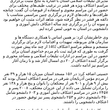
مدیرکل تبلیغات اسلامی استان با اشاره به نتایج مثبت برگزاری
مراسم اعتکاف ویژه هر قشر در ترغیب طیف‌های مختلف برای
حضور در این مراسم معنوی و استفاده از فیوضات آن گفت: چنانچه
ظرافت‌ها و دقت‌های لازم در برگزاری چنین مراسمی متناسب با
ذائقه هر قشر در نظر گرفته شود، شاهد اثرات مثبت آن خواهیم بود
و نمونه آن را در برگزاری چند ساله اعتکاف دانش آموزی و
دانشجویی در استان به خوبی لمس کرده ایم.
وی خاطرنشان کرد: بر همین اساس با همکاری دستگاه ها و
سازمان های مربوطه، تمهیدات و اقدامات لازم برای برگزاری
منسجم و منظم مراسم اعتکاف 1402 از چند ماه پیش صورت
گرفت به طوری که فرآیند ثبت نام مردم خداجوی استان برای
حضور در این مراسم در ادارات تبلیغات اسلامی و مساجد محوری و
برگزار کننده اعتکاف از ۲۰ دی امسال آغاز شد و تا زمان آغاز
مراسم نیز ادامه داشت.
حسینی اضافه کرد: در ۱۵۶ مسجد استان میزبان ۱۵ هزار و ۳۹ نفر
از مردم مؤمن آذربایجان شرقی در مراسم اعتکاف امسال بودند که
بیش از ۹ هزار و ۹۰۱ نفر از معتکفان را بانوان و پنج هزار و ۱۳۸ نفر
را برادران تشکیل می دادند از این عزیزان معتکف، ۲۰۰۸ پسر و
۲۴۵۷ دختر در مراسم اعتکاف دانش آموزی و ۶۰۳ دانشجو شامل
۳۵۰ دانشجوی دختر و ۲۵۳ دانشجوی پسر نیز توفیق حضور در
اعتکاف دانشجویی را داشتند.