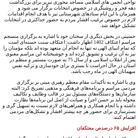
نواحی انجمن های اسلامی مساجد محوری تبریز برای بزرگداشت
دهه فجر و روشنگری در خصوص انتخابات برگزار می شود و
همزمان با این ایام ستادهای شهرستانی نیز با هدف انجام اقدامات
لازم در خصوص ترغیب اقشار مردم به حضور حداکثری در انتخابات
تشکیل خواهد شد.
حسینی در بخش دیگری از سخنان خود با اشاره به برگزاری منسجم
مراسم اعتکاف 1402 اظهار داشت: اعتکاف سنت حسنه‌ای است
که تمام انبیای الهی نه تنها به انجام آن متعهد بوده اند بلکه مؤمنان را
نیز به آن ترغیب و تشویق کرده اند و خوشبختانه این مراسم معنوی
پس از انقلاب اسلامی و از سال 75 به صورت مستمر و منظم در
استان در حال اجراست تا بستری برای خودسازی و تزکیه نفس
میهمانان الهی در ماه رجب باشد.
وی با اشاره به تأکیدات مقام معظم رهبری مبنی بر برگزاری
مردمی مراسم و برنامه‌های فرهنگی و مذهبی تصریح کرد: البته
سازمان‌ها و دستگاه‌های مسئول نیز در قالب وظایف و تکالیف
محوله باید بر حسن اجرا و صیانت از اصل این برنامه‌ها نظارت
داشته و با انجام همکاری و همراهی‌های لازم نسبت به تسهیل گری و
بسترسازی برای حضور هر چه بیشتر اقشار و تشکل‌های مردمی
اهتمام کنند.
افزایش ۶۵ درصدص معتکفان