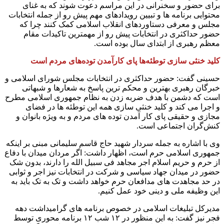
برای حضور و سخنرانی در این مراسم دعوت شوند که به غنای
محتوایی برنامه ها و تبیین رویدادهای مهم پیش رو از جمله انتخابات
مجلس و معرفی دستاوردهای انقلاب اسلامی کمک کنند چرا که
حضور حداکثری در انتخابات پیش رو از مهمترین تاکیدات مقام
معظم رهبری از ابتدای سال بوده است.
کلید خنثی سازی توطئه‌ها پای کارآمدن توده‌های مردم است
حسینی گفت: حضور حداکثری در انتخابات مجلس شورای اسلامی و
خبرگان رهبری بهترین و محکم ترین پاسخ به شعارها و شبهاتی
است که دشمن با هدف ضربه زدن به نظام جمهوری اسلامی مطرح
و اجرا می کند و کلید خنثی سازی همه این توطئه ها در فضای
مجازی و حقیقی پای کار آمدن توده های مردم و به ویژه بانوان و
کنش‌گران اجتماعی است.
وی با اشاره به جمله سردار شهید حاج قاسم سلیمانی مبنی بر اینکه
جمهوری اسلامی حرم است، اظهار داشت: اگر مردان میدان با دفاع
از حرم و حریم اسلام اجر مجاهد فی سبیل الله را دارند، بدون شک
حضور در میدان جهاد سیاسی و شرکت در انتخابات نیز اجر و ثوابی
در حد مجاهدت های مدافعان حرم خواهد داشت و تک به تک باید به
این وظیفه ملی و دینی خود عمل کنیم.
مدیرکل تبلیغات اسلامی در خصوص برنامه های گرامیداشت دهه
فجر نیز گفت: به این منظور در ۱۲ شب ۱۲ برنامه محوری توسط