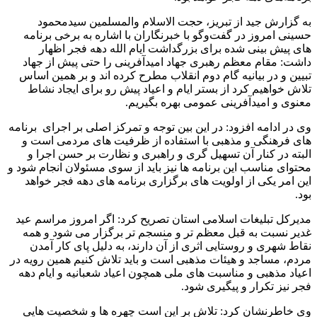
به گزارش جید از تبریز، حجت الاسلام والمسلمین سیدمحمود
حسینی امروز در گفت‌وگو با خبرنگاران با اشاره به برخی برنامه
های پیش بینی شده برای بزرگداشت ایام الله دهه فجر اظهار
داشت: مقام معظم رهبری جهاد امیدآفرینی را حتی پیش از جهاد
تبیین و در بیانیه گام دوم انقلاب مطرح کرده اند و بر همین اساس
تلاش خواهیم کرد از بستر ایام و اعیاد پیش رو برای ایجاد نشاط
معنوی و امیدآفرینی عمومی بهره بگیریم.
وی در ادامه افزود: در این بین توجه و تمرکز اصلی بر اجرای برنامه
های فرهنگی و مذهبی با استفاده از ظرفیت های مردمی است و
البته در کنار آن تسهیل گری و راهبری و نظارت بر حسن اجرا و
محتوای مناسب این برنامه ها نیز باید از سوی مسئولان انجام شود و
این امر یکی از اولویت های برگزاری برنامه های دهه فجر خواهد
بود.
مدیرکل تبلیغات اسلامی استان تصریح کرد: اگر امروز مراسم عید
غدیر نسبت به قبل معظم تر و منسجم تر برگزار می شود و همه
نقاط شهری و روستایی اثری از آن دارند، به دلیل پای کار آمدن
مردم، مساجد و هیئات مذهبی است و باید تلاش کنیم همین رویه در
اعیاد مذهبی و مناسبت های ملی همچون اعیاد شعبانیه و ایام دهه
فجر نیز تکرار و پیگیری شود.
وی خاطرنشان کرد: تلاش بر این است چهره ها و شخصیت هایی