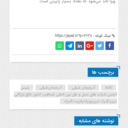
ویزا اخذ می‌شود که تعداد بسیار پایینی است.
لینک کوتاه :
https://jayed.ir/?p=3638
برچسب ها
auto
آذربایجان شرقی
آذربایجان‌شرقی
رئیس
انجمن شرکت های حمل و نقل بین المللی شمالغرب کشور ،اتاق بازرگانی
تبریز،گمرک تبریز،ویزا،ترانزیت،گمرک
نوشته های مشابه