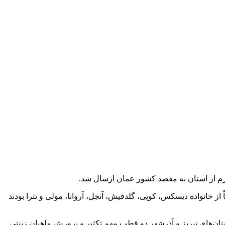
ازم از استان به مقصد کشور عمان ارسال شد.
از خانواده دیسکس، کوپی، گلدفیش، آنجل، آروانا، مولی و تترا بودند
ه به تولید ۱۶ میلیون و ۳۰۹ هزار قطعه ماهی زینتی در سال ۱۴۰۱ در استان گفت: شهرستان‌های تبریز و آذرشهر دو قطب مهم تکثیر و پرورش ماهیان زینتی