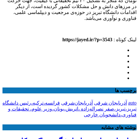
تومان که منجر به تشکیل ۲۰ تیم تحقیقاتی با کیفیت، جهت حرکت
در مرزهای دانش و حل مشکلات کشور گردیده است، از دیگر
اقدامات دانشگاه تبریز در حوزه‌ی مرجعیت و دیپلماسی علمی،
فناوری و نوآوری می‌باشد.
لینک کوتاه :
https://jayed.ir/?p=3543
برچسب ها
auto
آذربایجان شرقی
آذربایجان‌شرقی
فرانسه،ترکیه،رئیس دانشگاه
تبریز،تبریز،صفر نصراله‌زاده ،اتریش،یونان،وزیر علوم، تحقیقات و
فناوری،دانشجویان خارجی
نوشته های مشابه