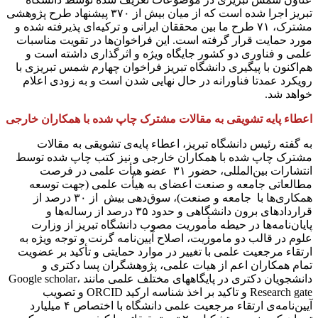
تبریز اجرا شده است که از میان بیش از ۳۷۰ پیشنهاد طرح پژوهشی
مشترک، ۷۱ طرح ما بین محققان ایرانی و ترکیه‌ای پذیرفته شده و
مورد حمایت قرار گرفته است. این فراخوان‌ها در تقویت مناسبات
علمی و فناوری دو کشور جایگاه ویژه‌ و اثرگذاری داشته است و
هم‌اکنون با پیگیری دانشگاه تبریز فراخوان چهارم شمس تبریزی با
رویکرد عمدتا فناورانه در حال نهایی شدن است و به زودی اعلام
خواهد شد.
اعطاء پایه‌ تشویقی به مقالات مشترک چاپ شده با همکاران خارجی
به ‌گفته‌ رئیس دانشگاه تبریز، اعطاء پایه‌ی تشویقی به مقالات
مشترک چاپ شده با همکاران خارجی و نیز کتب چاپ شده توسط
انتشارات بین‌المللی، حضور ۳۱ عضو هیأت علمی در فرصت
مطالعاتی جامعه و صنعت اعضای به هیأت علمی (جهت توسعه
همکاری‌ها با جامعه و صنعت)، سوق‌دهی بیش از ۳۰ درصد از
قراردادهای برون دانشگاهی و حدود ۳۵ درصد از رساله‌ها و
پایان‌نامه‌ها در حیطه‌ مأموریت مصوب دانشگاه تبریز از وزارت
علوم در قالب دو ماموریت، اصلاح آیین‌نامه‌ گرنت و توجه ویژه به
ارتقاء مرجعیت علمی با تغییر در موارد حمایتی و تأکید بر عضویت
تمام همکاران اعم از هیات علمی، پژوهشگران پسا دکتری و
دانشجویان دکتری در پایگاه­های مختلف علمی مانند Google scholar،
Research gate و تاکید بر اخذ شناسه ارکید ORCID و تصویب
آیین‌نامه‌ی ارتقاء مرجعیت علمی دانشگاه با اختصاص ۴ میلیارد