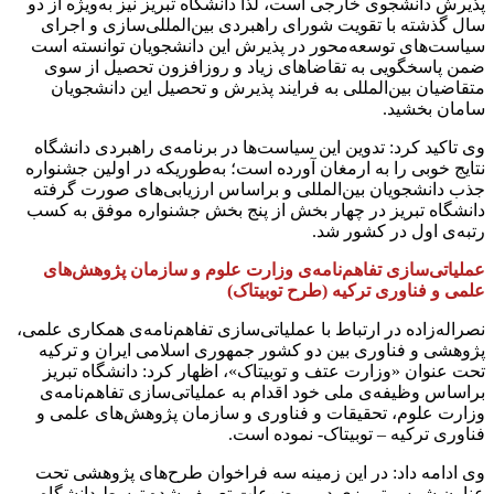
پذیرش دانشجوی خارجی است، لذا دانشگاه تبریز نیز به‌ویژه از دو
سال گذشته با تقویت شورای راهبردی بین‌المللی‌سازی و اجرای
سیاست‌های توسعه‌محور در پذیرش این دانشجویان توانسته است
ضمن پاسخگویی به تقاضاهای زیاد و روزافزون تحصیل از سوی
متقاضیان بین‌المللی به فرایند پذیرش و تحصیل این دانشجویان
سامان بخشید.
وی تاکید کرد: تدوین این سیاست‌ها در برنامه‌ی راهبردی دانشگاه
نتایج خوبی را به ارمغان آورده است؛ به‌طوریکه در اولین جشنواره‌
جذب دانشجویان بین‌المللی و براساس ارزیابی‌های صورت گرفته
دانشگاه تبریز در چهار بخش از پنج بخش جشنواره موفق به کسب
رتبه‌ی اول در کشور شد.
عملیاتی‌سازی تفاهم‌نامه‌ی وزارت علوم و سازمان‌ پژوهش‌های
علمی و فناوری ترکیه (طرح توبیتاک)
نصراله‌زاده در ارتباط با عملیاتی‌سازی تفاهم‌نامه‌ی همکاری علمی،
پژوهشی و فناوری بین دو کشور جمهوری اسلامی ایران و ترکیه
تحت عنوان «وزارت عتف و توبیتاک»، اظهار کرد: دانشگاه تبریز
براساس وظیفه‌ی ملی خود اقدام به عملیاتی‌سازی تفاهم‌نامه‌ی
وزارت علوم، تحقیقات و فناوری و سازمان‌ پژوهش‌های علمی و
فناوری ترکیه – توبیتاک- نموده است.
وی ادامه داد: در این زمینه سه فراخوان طرح‌های پژوهشی تحت
عناون شمس تبریزی در موضوعات تعریف شده توسط دانشگاه