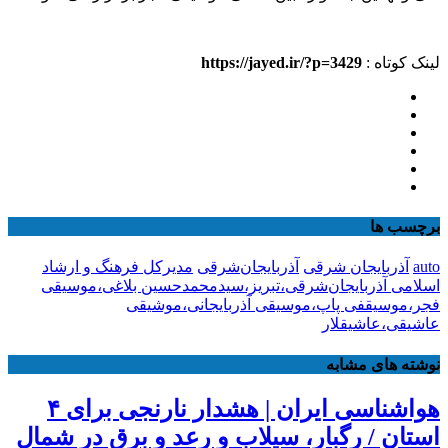
لینک کوتاه :
https://jayed.ir/?p=3429
برچسب ها
auto
آذربایجان شرقی
آذربایجان‌شرقی
مدیرکل فرهنگ و ارشاد
اسلامی آذربایجان‌شرقی،تبریز،سیدمحمدحسین بلاغی،موسیقی
فجر،موسیقفی پاپ،موسیقی آذربایجانی،موشیقی
عاشیقی،عاشیقلار
نوشته های مشابه
هواشناسی ایران | هشدار نارنجی برای ۴
استان / رگبار، سیلاب و رعد و برق در شمال