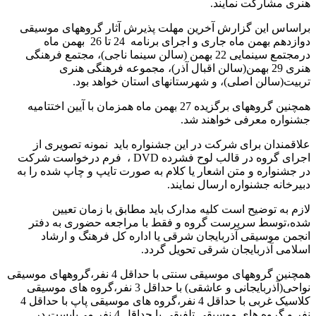
هنری مشارکت نمایند.
براساس این گزارش آخرین مهلت پذیرش آثار گروه­های موسیقی
دوازدهم بهمن ماه جاری و اجرای برنامه 24 تا 26 بهمن ماه
درمجتمع سینمایی 22 بهمن (سالن سینما ناجی)، مجتمع فرهنگی
هنری 29 بهمن(سالن اقبال آذر)، مجموعه فرهنگی هنری
تربیت(سالن اصلی)، و شهرستانهای استان خواهد بود.
همچنین گروههای برگزیده 27 بهمن ماه همزمان با آیین اختتامیه
جشنواره معرفی خواهند شد.
علاقمندان برای شرکت در این جشنواره باید نمونه تصویری از
اجرای گروه در قالب لوح فشرده DVD ، فرم درخواست شرکت
در جشنواره و متن اشعار یا کلام به صورت تایپ و چاپ شده را به
دبیرخانه جشنواره ارسال نمایند.
لازم به توضیح است کلیه مدارک باید مطابق با زمان تعیین
شده،توسط سرپرست گروه و فقط با مراجعه حضوری به دفتر
انجمن موسیقی آذربایجان شرقی یا اداره کل فرهنگ و ارشاد
اسلامی آذربایجان شرقی تحویل گردد.
همچنین گروه­های موسیقی سنتی با حداقل 4 نفر،گروه­های موسیقی
نواحی(آذربایجانی و عاشقی) با حداقل 3 نفر،گروه های موسیقی
کلاسیک غربی با حداقل 4 نفر،گروه های موسیقی پاپ با حداقل 4
نفر و گروه های موسیقی تلفیقی با حداقل 4 نفر می‌بایست در