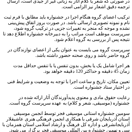
در صورتی که شعر یا کلام آثار به زبانی غیر از جیدی است، ارسال
ترجمه دقیق اشعار نیز الزامی است.
ترکیب اعضای گروه هنگام اجرا در جشنواره باید مطابق با فرم ثبت
نام و نمونه تصویری ارسالی باشد. در صورت بروز اتفاق پیش‌بینی
نشده و موجه که منجر به تغییرات جزیی در ترکیب گروه شود،
سرپرست موظف است مراتب را به دبیرخانه جشنواره اطلاع دهد تا
نتیجه پس از بررسی به گروه اعلام شود.
سرپرست گروه می بایست به عنوان یکی از اعضای نوازندگان در
گروه حاضر باشد و روی صحنه حضور داشته باشد.
هر اجرا شامل یک یا بخش، بدون تنفس یا با تنفس حداقل مدت
زمان 45 دقیقه و حداکثر 120 دقیقه خواهد بود.
تعیین مکان، تاریخ و ساعت اجرا با توجه به وضعیت و شرایط فنی
در اختیار ستاد جشنواره است.
رعایت حقوق مادی و معنوی پدیدآورندگان آثار ارائه شده در
جشنواره (موسیقی، شعر و کلام) به عهده سرپرست گروه است.
سومین جشنواره استانی موسیقی فجر توسط انجمن موسیقی
استان آذربایجان شرقی با همکاری انجمن فرهنگی هنری عاشیقلار
آذربایجان­شرقی و اداره کل فرهنگ و ارشاد اسلامی استان همزمان با
سی و نهمین جشنواره بین المللی موسیقی فجر برگزار می­ شود.