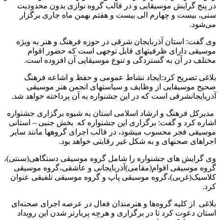
در پنج گرایش موسیقایی و در قالب گروه نوازی بدون محدودیت
سنی، بیست و چهارم الی بیست و هفتم بهمن ماه جاری برگزار
می‌شود.
وی گفت: استان آذربایجان شرقی در حوزه فرهنگ و هنر به ویژه
موسیقی دارای ظرفیت­های قابل توجهی است که حضور اقوام
مختلف در آن به گستردگی و تنوع موسیقایی آن افزوده است.
بلاغی تصریح کرد:‌ایجاد نشاط عمومی و حفظ و اشاعه فرهنگ
صحیح موسیقایی از وظایف و سیاست­های انجمن هنر موسیقی
آذربایجان­شرقی است که در این جشنواره به آن پرداخته خواهد شد.
مدیرکل فرهنگ و ارشاد اسلامی استان به شیوه برگزاری جشنواره
اشاره کرد و گفت: برگزاری این جشنواره که بخش جنبی – استانی
موسیقی فجر محسوب می­شود، در قالب اجرای گروه­ها مانند سایر
اجراهای صحنه­ای و به شکل غیر رقابتی خواهد بود.
وی گرایش های جشنواره را شامل گروه موسیقی دستگاهی(سنتی)،
گروه موسیقی اقوام(مقامی)آذربایجانی و عاشقی،گروه موسیقی
کلاسیک(غربی)،گروه موسیقی پاپ و گروه موسیقی تلفیقی عنوان
کرد.
بلاغی از کلیه گروه‌ها و هنرمندان فعال در عرصه اجرای صحنه‌ای
استان دعوت کرد تا در برگزاری و هرچه پربارتر شدن این رویداد