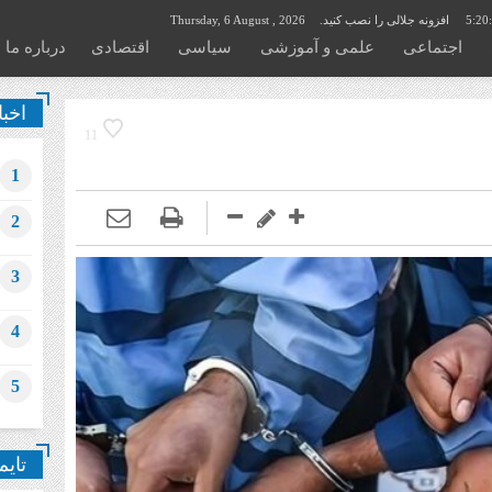
5:20
افزونه جلالی را نصب کنید.
Thursday, 6 August , 2026
اجتماعی
علمی و آموزشی
سیاسی
اقتصادی
درباره ما
اخبا
11
1
2
3
4
5
تایم