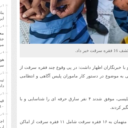
1 روز قبل
بنا
ایر
4 روز قبل
معا
جذ
می‌
4 روز قبل
هوا
سیل
 با خبرنگاران اظهار داشت: در پی وقوع چند فقره سرقت از
5 روز قبل
به موضوع در دستور کار ماموران پلیس آگاهی و انتظامی
ثبت
دانشگا
5 روز قبل
وی افزود:ماموران با انجام تحقیقات و اقدامات فنی و پلیسی، موفق شدند ۴ نفر سارق حرفه ای را شناسایی و با
قیم
۱۰ مرداد ۴۰۵
یر کردند.
6 روز قبل
اجر
این مقام انتظامی ادامه داد: در بازجویی های انجام شده متهمان به ۱۶ فقره سرقت شامل ۱۱ فقره سرقت از اماکن
ار