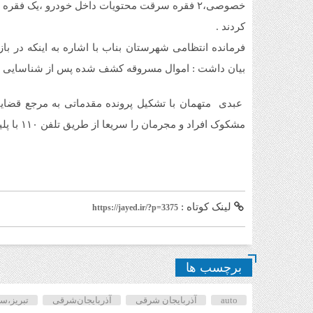
خصوصی،۲ فقره سرقت محتویات داخل خودرو ،یک ف
کردند .
فرمانده انتظامی شهرستان بناب با اشاره به اینکه در 
بیان داشت : اموال مسروقه کشف شده پس از شناسایی ط
عبدی متهمان با تشکیل پرونده مقدماتی به مرجع قضای
مشکوک افراد و مجرمان را سریعا از طریق تلفن ۱۱۰ با پلیس در میان بگذارند.
لینک کوتاه :
https://jayed.ir/?p=3375
برچسب ها
auto
آذربایجان شرقی
آذربایجان‌شرقی
تبریز،س