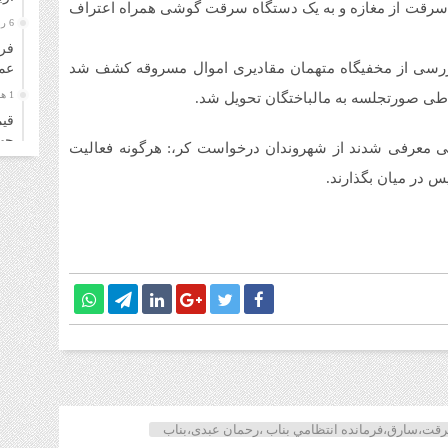
قره سرقت از مغازه و به یک دستگاه سرقت گوشی همراه اعتراف
6 روز قبل
فرو
بازرسی از مخفیگاه متهمان مقادیری اموال مسروقه کشف شد
عمل
1 هفته قبل
ی صورتجلسه به مالباختگان تحویل شد.
قیم
چهارشن
ی معرفی شدند از شهروندان درخواست کر،: هرگونه فعالیت
1 هفته قبل
قیم
سه‌شنب
1 هفته قبل
خری
زائ
1 هفته قبل
قیم
دوشنبه
1 هفته قبل
قیم
۴ مرداد ۱۴۰۵
رقت،سارق،فرمانده انتظامي بناب ،رحمان عبدی،بناب