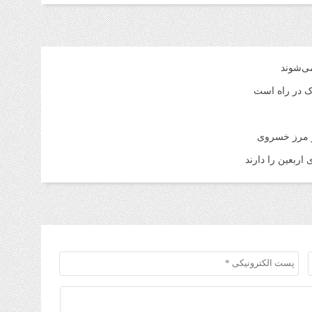
1 هفته قبل
قیم
شنبه ۳ م
1 هفته قبل
می‌شوند
آمو
اک در راه است
1 هفته قبل
افز
تا 
ر مرز خسروی
اربعین را دارند